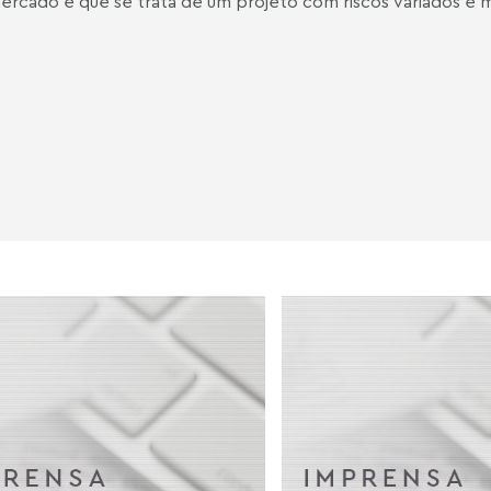
ercado é que se trata de um projeto com riscos variados e 