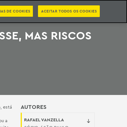
PT
EN
STS
NEWSLETTER
VIDEOCASTS
CATEGORIAS
IAS DE COOKIES
ACEITAR TODOS OS COOKIES
SSE, MAS RISCOS
AUTORES
, está
RAFAEL VANZELLA
ou a