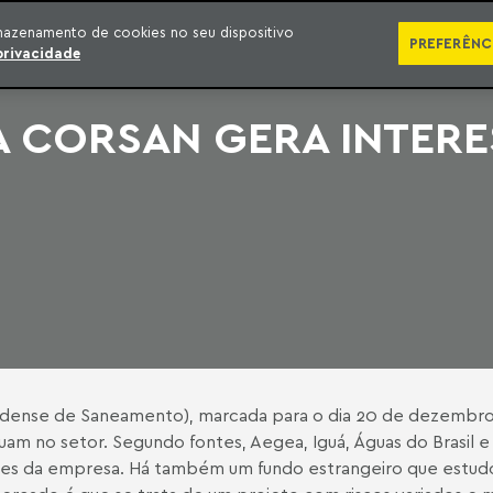
SÉRIES
PUBLICAÇÕES
IMPRENSA
EBOOKS
PODCA
mazenamento de cookies no seu dispositivo
PREFERÊNC
privacidade
A CORSAN GERA INTERE
ndense de Saneamento), marcada para o dia 20 de dezembro
uam no setor. Segundo fontes, Aegea, Iguá, Águas do Brasil e
lações da empresa. Há também um fundo estrangeiro que estud