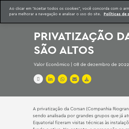
INTELIGÊNCIA JURÍDICA
Ao clicar em “Aceitar todos os cookies”, você concorda com o ar
CONTEÚDO EXCLUSIVO MACHADO MEYER ADVOGADOS
para melhorar a navegação e analisar o uso do site.
Políticas de 
ar para o conteúdo
Machado Meyer
PRIVATIZAÇÃO D
SÃO ALTOS
Valor Econômico | 08 de dezembro de 2022
A privatização da Corsan (Companhia Riogra
sendo analisada por grandes grupos que já at
Equatorial fizeram visitas técnicas às insta