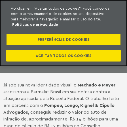
Ao clicar em “Aceitar todos os cookies”, você concorda
com o armazenamento de cookies no seu dispositivo
ara o conteúdo
Machado Meyer
para melhorar a navegação e analisar o uso do site.
Políticas de privacidade
REDUÇÃO DE MULTA
PREFERÊNCIAS DE COOKIES
20 de abril de 2010
ACEITAR TODOS OS COOKIES
Já sob sua nova identidade visual, o
Machado e Meyer
assessorou a Parmalat Brasil em sua defesa contra a
atuação aplicada pela Receita Federal. O trabalho feito
em parceria com o
Pompeu, Longo, Kignel & Cipullo
Advogados
, conseguiu reduzir o valor do auto de
infração de, aproximadamente, R$ 14 bilhões para uma
base de cálculo de R$ 12 milhões no Conselho