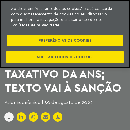
Ao clicar em “Aceitar todos os cookies”, você concorda
com o armazenamento de cookies no seu dispositivo
ara o conteúdo
Machado Meyer
para melhorar a navegação e analisar o uso do site.
Políticas de privacidade
SENADO APROVA
PREFERÊNCIAS DE COOKIES
PROJETO QUE ACABA
COM O ROL
ACEITAR TODOS OS COOKIES
TAXATIVO DA ANS;
TEXTO VAI À SANÇÃO
Valor Econômico | 30 de agosto de 2022