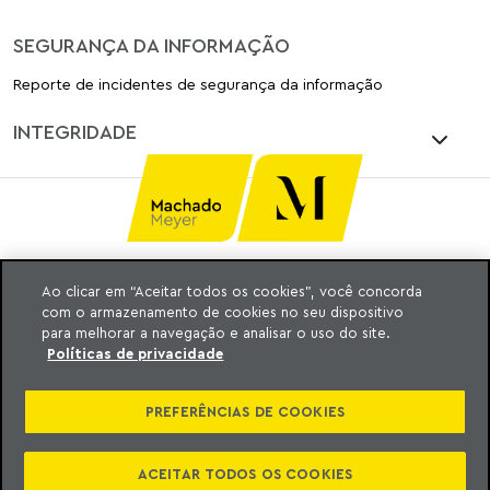
SEGURANÇA DA INFORMAÇÃO
Reporte de incidentes de segurança da informação
INTEGRIDADE
Ao clicar em “Aceitar todos os cookies”, você concorda
Ⓒ MACHADO, MEYER, SENDACZ E OPICE
com o armazenamento de cookies no seu dispositivo
ADVOGADOS 2025
para melhorar a navegação e analisar o uso do site.
TODOS OS DIREITOS RESERVADOS
Políticas de privacidade
PREFERÊNCIAS DE COOKIES
ACEITAR TODOS OS COOKIES
CATEGORIAS
PT
EN