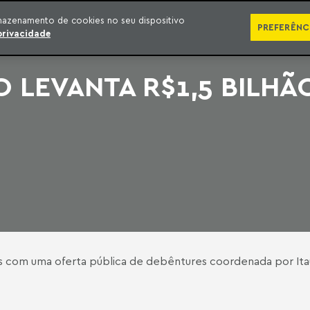
SÉRIES
PUBLICAÇÕES
IMPRENSA
EBOOKS
PODCA
mazenamento de cookies no seu dispositivo
PREFERÊNC
privacidade
 LEVANTA R$1,5 BILH
is com uma oferta pública de debêntures coordenada por Ita