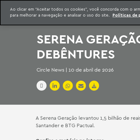
INTELIGÊNCIA JURÍDICA
Ao clicar em “Aceitar todos os cookies”, você concorda com o ar
CONTEÚDO EXCLUSIVO MACHADO MEYER ADVOGADOS
para melhorar a navegação e analisar o uso do site.
Políticas de 
ar para o conteúdo
Machado Meyer
SERENA GERAÇÃO
DEBÊNTURES
Circle News | 10 de abril de 2026
A Serena Geração levantou 1,5 bilhão de rea
Santander e BTG Pactual.