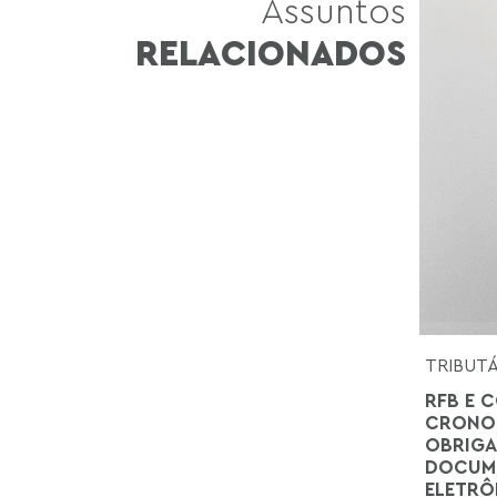
Assuntos
RELACIONADOS
TRIBUT
RFB E C
CRONOG
OBRIGA
DOCUME
ELETRÔ