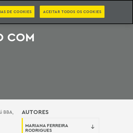
PT
EN
STS
NEWSLETTER
VIDEOCASTS
CATEGORIAS
IAS DE COOKIES
ACEITAR TODOS OS COOKIES
ÃO COM
AUTORES
ú BBA,
MARIANA FERREIRA
RODRIGUES