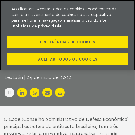
Ao clicar em “Aceitar todos os cookies”, você concorda
com o armazenamento de cookies no seu dispositivo
ara o conteúdo
Machado Meyer
para melhorar a navegação e analisar o uso do site.
Políticas de privacidade
SÓ A ECONOMIA
PREFERÊNCIAS DE COOKIES
DEVE IMPORTAR NA
ANÁLISE DO CADE?
ACEITAR TODOS OS COOKIES
LexLatin | 24 de maio de 2022
O Cade (Conselho Administrativo de Defesa Econômica),
principal estrutura de antitruste brasileiro, tem três
missões a zelar: a preventiva, para analisar e decidir