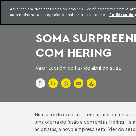
INTELIGÊNCIA JURÍDICA
Ao clicar em “Aceitar todos os cookies”, você concorda com o ar
CONTEÚDO EXCLUSIVO MACHADO MEYER ADVOGADOS
para melhorar a navegação e analisar o uso do site.
Políticas de 
ar para o conteúdo
Machado Meyer
SOMA SURPREEND
COM HERING
Valor Econômico | 27 de abril de 2021
Num acordo concluído em menos de uma seman
uma oferta de fusão à centenária Hering - a 
acionistas, a nova empresa será líder do seto