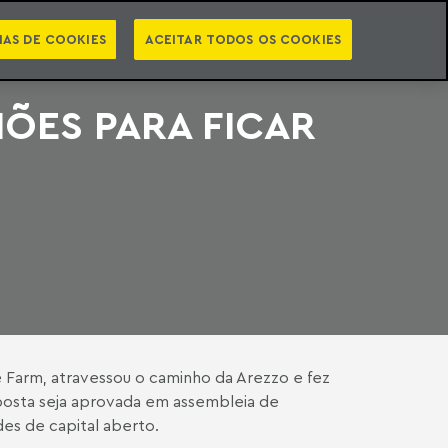
PT
EN
STS
NEWSLETTER
VIDEOCASTS
CATEGORIAS
IAS DE COOKIES
ACEITAR TODOS OS COOKIES
HÕES PARA FICAR
Farm, atravessou o caminho da Arezzo e fez
roposta seja aprovada em assembleia de
des de capital aberto.