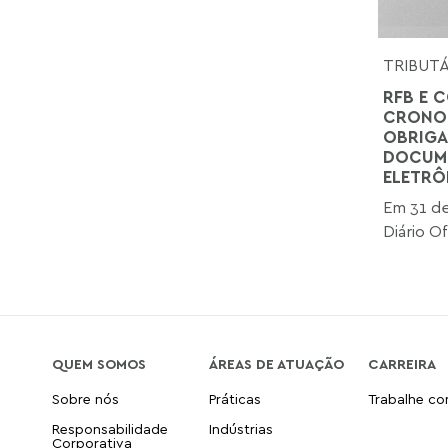
TRIBUT
RFB E C
CRONOG
OBRIGA
DOCUME
ELETRÔ
Em 31 de
Diário Of
QUEM SOMOS
ÁREAS DE ATUAÇÃO
CARREIRA
Sobre nós
Práticas
Trabalhe c
Responsabilidade
Indústrias
Corporativa