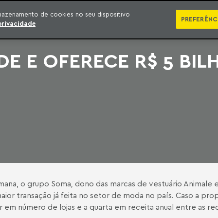
SÉRIES
PUBLICAÇÕES
IMPRENSA
EBOOKS
PODCA
mazenamento de cookies no seu dispositivo
PREFERÊNC
privacidade
E E OFERECE R$ 5 BIL
a, o grupo Soma, dono das marcas de vestuário Animale e 
maior transação já feita no setor de moda no país. Caso a p
r em número de lojas e a quarta em receita anual entre as re