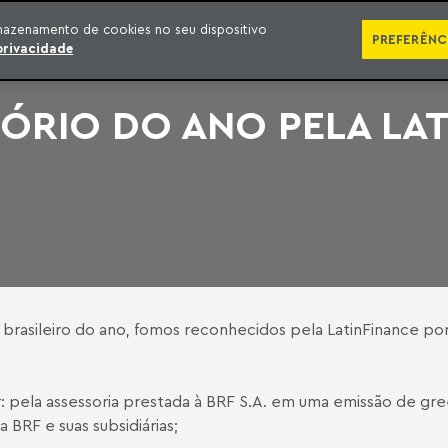
SÉRIES
PUBLICAÇÕES
IMPRENSA
EBOOKS
PODCA
mazenamento de cookies no seu dispositivo
PREFERÊNC
privacidade
ÓRIO DO ANO PELA LA
o brasileiro do ano, fomos reconhecidos pela LatinFinance p
: pela assessoria prestada à BRF S.A. em uma emissão de gr
BRF e suas subsidiárias;