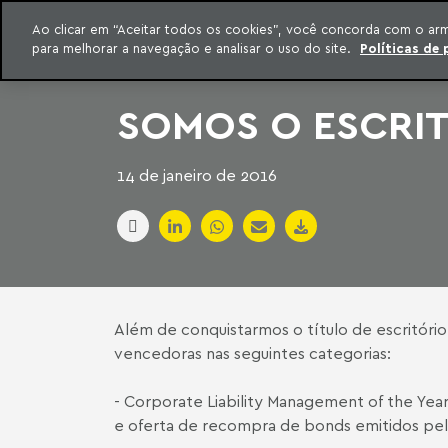
INTELIGÊNCIA JURÍDICA
Ao clicar em “Aceitar todos os cookies”, você concorda com o ar
CONTEÚDO EXCLUSIVO MACHADO MEYER ADVOGADOS
para melhorar a navegação e analisar o uso do site.
Políticas de 
ar para o conteúdo
Machado Meyer
SOMOS O ESCRIT
14 de janeiro de 2016
Além de conquistarmos o título de escritóri
vencedoras nas seguintes categorias:
-
Corporate Liability Management of the Year
e oferta de recompra de bonds emitidos pela 