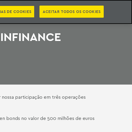
PT
EN
STS
NEWSLETTER
VIDEOCASTS
CATEGORIAS
IAS DE COOKIES
ACEITAR TODOS OS COOKIES
TINFINANCE
or nossa participação em três operações
een bonds no valor de 500 milhões de euros