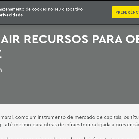
SÉRIES
PUBLICAÇÕES
IMPRENSA
EBOOKS
PODCA
mazenamento de cookies no seu dispositivo
PREFERÊNC
privacidade
RAIR RECURSOS PARA O
E
4
maral, como um instrumento de mercado de capitais, os títu
” até mesmo para obras de infraestrutura ligada a prevençã