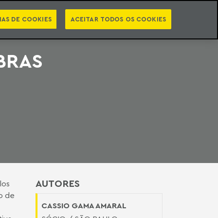
PT
EN
STS
NEWSLETTER
VIDEOCASTS
CATEGORIAS
IAS DE COOKIES
ACEITAR TODOS OS COOKIES
BRAS
AUTORES
los
o de
CASSIO GAMA AMARAL