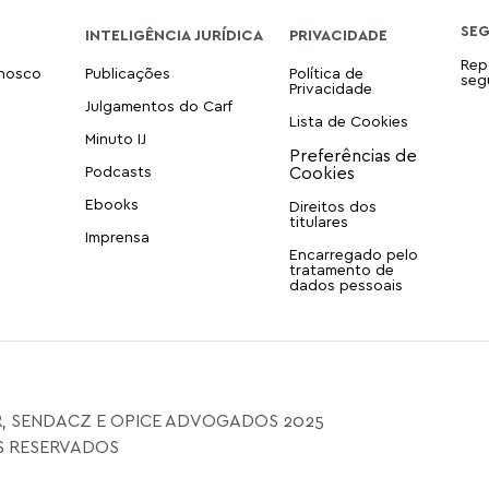
SE
INTELIGÊNCIA JURÍDICA
PRIVACIDADE
Rep
onosco
Publicações
Política de
seg
Privacidade
Julgamentos do Carf
Lista de Cookies
Minuto IJ
Podcasts
Ebooks
Direitos dos
titulares
Imprensa
Encarregado pelo
tratamento de
dados pessoais
, SENDACZ E OPICE ADVOGADOS 2025
S RESERVADOS