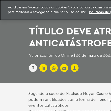
INTELIGÊNCIA JURÍDICA
Ao clicar em “Aceitar todos os cookies”, você concorda com o ar
CONTEÚDO EXCLUSIVO MACHADO MEYER ADVOGADOS
para melhorar a navegação e analisar o uso do site.
Políticas de 
ar para o conteúdo
Machado Meyer
TÍTULO DEVE AT
ANTICATÁSTROF
Valor Econômico Online | 29 de maio de 202
Segundo o sócio do Machado Meyer, Cássio A
podem ser utilizados como forma de “funding
eventos catastróficos.