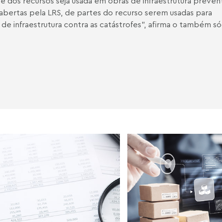
dos recursos seja usada em obras de infraestrutura preven
 abertas pela LRS, de partes do recurso serem usadas para
de infraestrutura contra as catástrofes”, afirma o também só