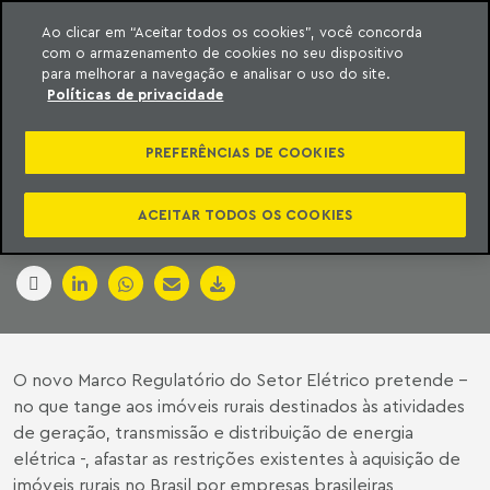
Ao clicar em “Aceitar todos os cookies”, você concorda
com o armazenamento de cookies no seu dispositivo
ara o conteúdo
Machado Meyer
para melhorar a navegação e analisar o uso do site.
Políticas de privacidade
UMA LUZ NO FIM DO
PREFERÊNCIAS DE COOKIES
TÚNEL?
ACEITAR TODOS OS COOKIES
O Estado de S. Paulo | 26 de março de 2018
O novo Marco Regulatório do Setor Elétrico pretende –
no que tange aos imóveis rurais destinados às atividades
de geração, transmissão e distribuição de energia
elétrica -, afastar as restrições existentes à aquisição de
imóveis rurais no Brasil por empresas brasileiras