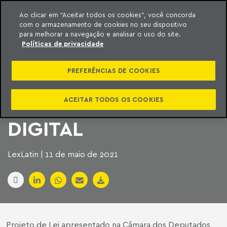
Ao clicar em “Aceitar todos os cookies”, você concorda
com o armazenamento de cookies no seu dispositivo
ara o conteúdo
Machado Meyer
para melhorar a navegação e analisar o uso do site.
Políticas de privacidade
UMA NOVA
PREFERÊNCIAS DE COOKIES
FRONTEIRA NO
DIREITO: A HERANÇA
ACEITAR TODOS OS COOKIES
DIGITAL
LexLatin | 11 de maio de 2021
Projeto de Lei apresentado na Câmara dos Deputados