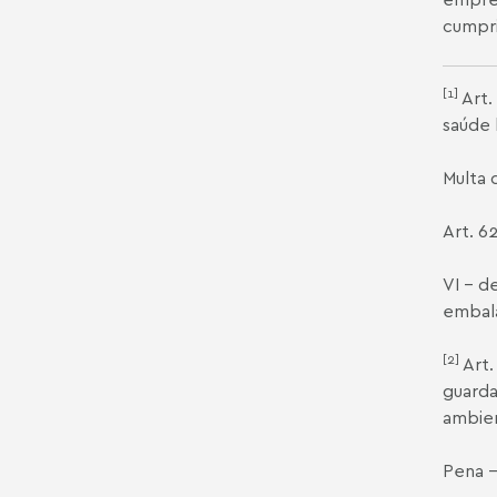
cumpri
[1]
Art.
saúde 
Multa 
Art. 6
VI - d
embala
[2]
Art.
guarda
ambien
Pena -