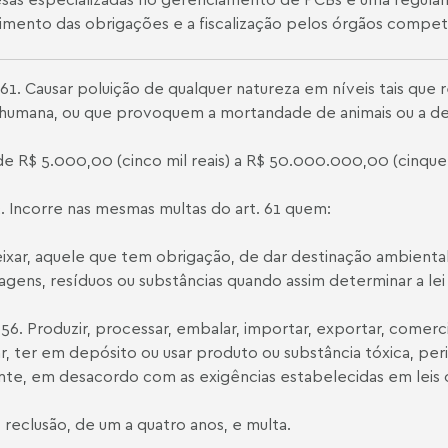
mento das obrigações e a fiscalização pelos órgãos compet
 61. Causar poluição de qualquer natureza em níveis tais que
humana, ou que provoquem a mortandade de animais ou a destr
de R$ 5.000,00 (cinco mil reais) a R$ 50.000.000,00 (cinquen
2. Incorre nas mesmas multas do art. 61 quem:
eixar, aquele que tem obrigação, de dar destinação ambien
gens, resíduos ou substâncias quando assim determinar a lei
 56. Produzir, processar, embalar, importar, exportar, comerci
r, ter em depósito ou usar produto ou substância tóxica, pe
te, em desacordo com as exigências estabelecidas em leis 
 reclusão, de um a quatro anos, e multa.