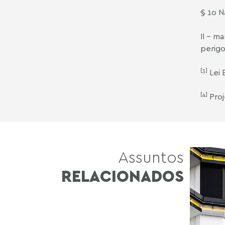
§ 1o 
II - m
perigo
[3]
Lei 
[4]
Proj
Assuntos
RELACIONADOS