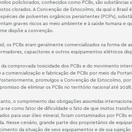
enilos policlorados, conhecidos como PCBs, são substâncias 
tos clorados. A Convenção de Estocolmo, da qual o Brasil é 
spécies de poluentes orgânicos persistentes (POPs), subs
ntam graves riscos ao meio ambiente e à saúde humana e q
rme dispõe a convenção.
sil, os PCBs eram geralmente comercializados na forma de asc
ormadores, capacitores e outros equipamentos elétricos d
 da comprovada toxicidade dos PCBs e do movimento interna
u a comercialização e fabricação de PCBs por meio da Portaria 
Posteriormente, promulgou a Convenção de Estocolmo, por
romisso de eliminar os PCBs no território nacional até 2028.
anto, o cumprimento das obrigações assumidas internacion
a-se como fator de dificuldade o fato de que muitos transf
ados para usar óleo mineral, foram contaminados por PCBs 
da. Nesse cenário, grande parte dos proprietários de equi
imento da situação de seus equipamentos e de sua sujeição a