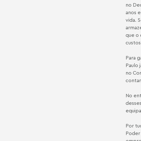
no De
anos e
vida. 
armaze
que o 
custos
Para g
Paulo 
no Con
conta
No ent
desses
equipa
Por tu
Poder 
empres