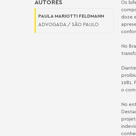
AUTORES
Os bif
compos
PAULA MARIOTTI FELDMANN
doze e
aprese
ADVOGADA / SÃO PAULO
confo
No Bra
transf
Diante
proibi
1981. 
o comp
No ent
Destac
projet
indevi
conhec