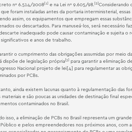
[1]
[2]
creto nº 6.514/2008
e na Lei nº 9.605/98.
Considerando q
 que foram instaladas antes da portaria interministerial, essas
Sendo assim, os equipamentos que empregam essas substân
nados ou descartados. Para manuseá-los, será necessário f
descarte inadequado pode causar contaminação e sujeita o 
 significativos e anos de trabalho.
arantir o cumprimento das obrigações assumidas por meio 
[3]
já dispõe de legislação própria
para garantir a eliminação de
gresso Nacional projeto de lei[4] para regulamentar as obr
minados por PCBs.
anto, ainda existem lacunas quanto à regulamentação das 
 materiais e são poucas as unidades de destinação final esp
mentos contaminados no Brasil.
do isso, a eliminação de PCBs no Brasil representa um grand
Público e pelos empreendedores nos próximos anos, com a 
as especializadas no gerenciamento de PCBs e uma regulame