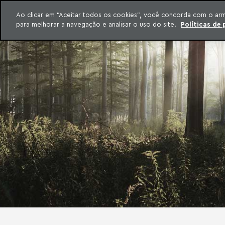
INTELIGÊNCIA JURÍDICA
Ao clicar em “Aceitar todos os cookies”, você concorda com o ar
CONTEÚDO EXCLUSIVO MACHADO MEYER ADVOGADOS
para melhorar a navegação e analisar o uso do site.
Políticas de 
ar para o conteúdo
Machado Meyer