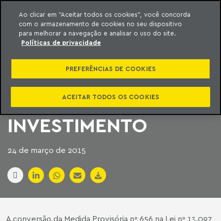
Ao clicar em “Aceitar todos os cookies”, você concorda
com o armazenamento de cookies no seu dispositivo
ara o conteúdo
Machado Meyer
para melhorar a navegação e analisar o uso do site.
Políticas de privacidade
NOVO INSTRUMENTO
PREFERÊNCIAS DE COOKIES
DE FUNDING; NOVA
ALTERNATIVA DE
ACEITAR TODOS OS COOKIES
INVESTIMENTO
24 de março de 2015
A conversão da Medida Provisória nº 656 na Lei nº 13.097,