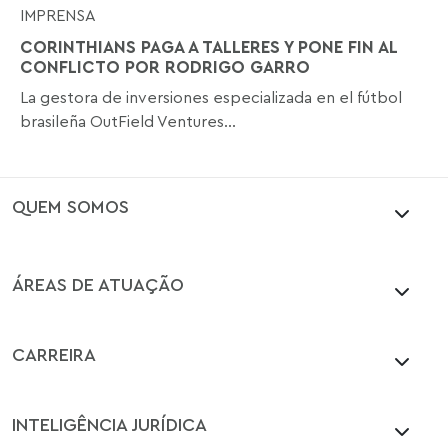
IMPRENSA
CORINTHIANS PAGA A TALLERES Y PONE FIN AL
CONFLICTO POR RODRIGO GARRO
La gestora de inversiones especializada en el fútbol
brasileña OutField Ventures...
QUEM SOMOS
ÁREAS DE ATUAÇÃO
CARREIRA
INTELIGÊNCIA JURÍDICA