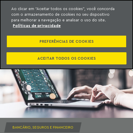
Ao clicar em “Aceitar todos os cookies”, você concorda
com o armazenamento de cookies no seu dispositivo
ara o conteúdo
Machado Meyer
para melhorar a navegação e analisar o uso do site.
Políticas de privacidade
PREFERÊNCIAS DE COOKIES
ACEITAR TODOS OS COOKIES
BANCÁRIO, SEGUROS E FINANCEIRO