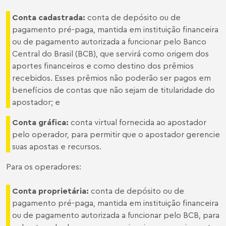
Conta cadastrada:
conta de depósito ou de
pagamento pré-paga, mantida em instituição financeira
ou de pagamento autorizada a funcionar pelo Banco
Central do Brasil (BCB), que servirá como origem dos
aportes financeiros e como destino dos prêmios
recebidos. Esses prêmios não poderão ser pagos em
benefícios de contas que não sejam de titularidade do
apostador; e
Conta gráfica:
conta virtual fornecida ao apostador
pelo operador, para permitir que o apostador gerencie
suas apostas e recursos.
Para os operadores:
Conta proprietária:
conta de depósito ou de
pagamento pré-paga, mantida em instituição financeira
ou de pagamento autorizada a funcionar pelo BCB, para