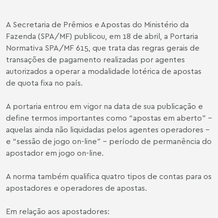
A Secretaria de Prêmios e Apostas do Ministério da
Fazenda (SPA/MF) publicou, em 18 de abril, a
Portaria
Normativa SPA/MF 615
, que trata das regras gerais de
transações de pagamento realizadas por agentes
autorizados a operar a modalidade lotérica de apostas
de quota fixa no país.
A portaria entrou em vigor na data de sua publicação e
define termos importantes como “apostas em aberto” –
aquelas ainda não liquidadas pelos agentes operadores –
e “sessão de jogo on-line” – período de permanência do
apostador em jogo on-line.
A norma também qualifica quatro tipos de contas para os
apostadores e operadores de apostas.
Em relação aos apostadores: