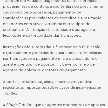
Também são vedados pagamentos ou transferências
provenientes de conta que não tenha sido previamente
cadastrada pelo apostador, pagamentos ou
transferências provenientes de terceiros e a realização
de aportes com ativos virtuais ou outros tipos de
criptoativos. A intenção da autoridade é assegurar a
legalidade e rastreabilidade das transações.
Instituições não autorizadas a funcionar pelo BCB estão
expressamente proibidas de atuar como intermediárias
nas transações de pagamento entre o apostador e o
agente operador de apostas, inclusive por meio de
agentes de coleta ou gestores de pagamento.
A portaria estabelece, ainda, medidas preventivas
regulatórias importantes sobre casos de insolvência ou
iliquidez.
A SPA/MF definiu que os agentes operadores de apostas