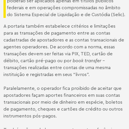
poderão ser aplicados apenas em títulos públicos
federais e em operações compromissadas no âmbito
do Sistema Especial de Liquidação e de Custódia (Selic).
A portaria também estabelece critérios e limitações
para as transações de pagamento entre as contas
cadastradas de apostadores e as contas transacionais de
agentes operadores. De acordo com a norma, essas
transações devem ser feitas via PIX, TED, cartão de
débito, cartão pré-pago ou por
book transfer –
transações realizadas entre contas de uma mesma
instituição e registradas em seus “livros”.
Paralelamente, o operador fica proibido de aceitar que
apostadores façam aportes financeiros em suas contas
transacionais por meio de dinheiro em espécie, boletos
de pagamento, cheques e cartões de crédito ou outros
instrumentos pós-pagos.