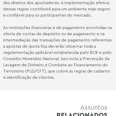
dos direitos dos apostadores. A implementação efetiva
dessas regras contribuirá para um ambiente mais seguro
e confiável para os participantes do mercado.
As instituições financeiras e de pagamento envolvidas na
oferta de contas de depósito ou de pagamento e na
intermediação das transações de pagamento referentes
a apostas de quota fixa deverão observar toda a
regulamentação aplicável estabelecida pelo BCB e pelo
Conselho Monetário Nacional. Isso inclui a Prevenção de
Lavagem de Dinheiro e Combate ao Financiamento do
Terrorismo (PLD/CFT), que cobre as regras de cadastro
e identificação de clientes.
Assuntos
RELACIONADOS