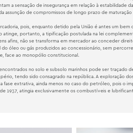
am a sensação de insegurança em relação à estabilidade da
da assunção de compromissos de longo prazo de maturação p
adoria, pois, enquanto detido pela União é antes um bem d
Não atinge, portanto, a tipificação postulada na lei compleme
ens afins, não se transforma em mercador ao conceder direit
al do óleo ou gás produzidos ao concessionário, sem percorr
e, face ao monopólio constitucional.
 encontrados no solo e subsolo marinhos pode ser traçado d
império, tendo sido consagrado na república. A exploração dos
a fase extrativa, ainda menos no caso do petróleo, pois o im
de 1937, atingia exclusivamente os combustíveis e lubrifican