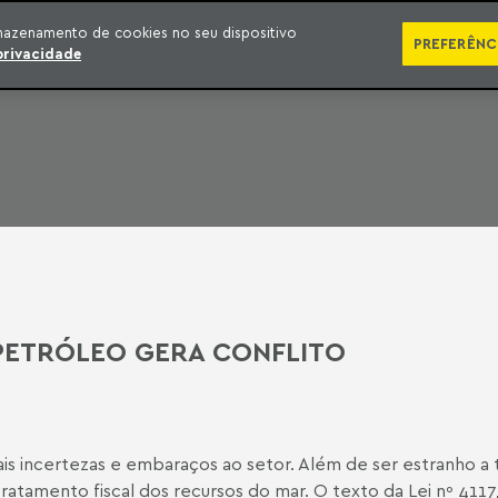
SÉRIES
PUBLICAÇÕES
IMPRENSA
EBOOKS
PODCA
mazenamento de cookies no seu dispositivo
PREFERÊNC
privacidade
PETRÓLEO GERA CONFLITO
 incertezas e embaraços ao setor. Além de ser estranho a to
 tratamento fiscal dos recursos do mar. O texto da Lei nº 411