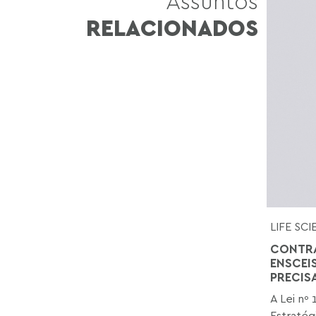
Assuntos
RELACIONADOS
LIFE SC
CONTRA
ENSCEI
PRECIS
A Lei nº 
Estratég