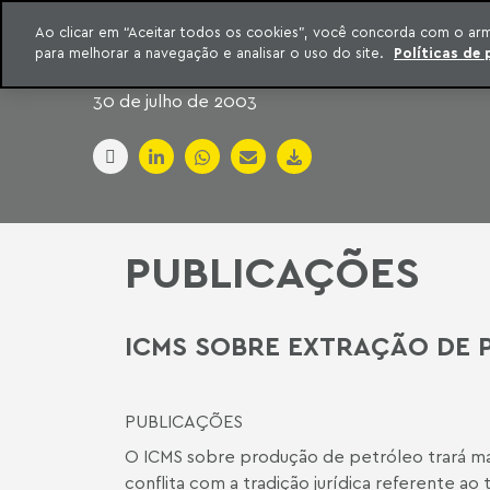
INTELIGÊNCIA JURÍDICA
Ao clicar em “Aceitar todos os cookies”, você concorda com o ar
CONTEÚDO EXCLUSIVO MACHADO MEYER ADVOGADOS
para melhorar a navegação e analisar o uso do site.
Políticas de 
ar para o conteúdo
Machado Meyer
30 de julho de 2003
PUBLICAÇÕES
ICMS SOBRE EXTRAÇÃO DE 
PUBLICAÇÕES
O ICMS sobre produção de petróleo trará mais
conflita com a tradição jurídica referente ao