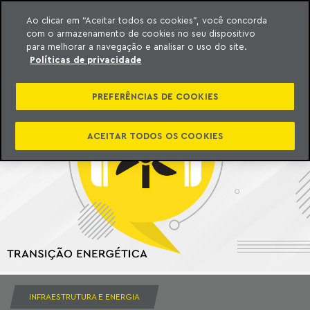
Ao clicar em “Aceitar todos os cookies”, você concorda
com o armazenamento de cookies no seu dispositivo
ara o conteúdo
Machado Meyer
para melhorar a navegação e analisar o uso do site.
Políticas de privacidade
PREFERÊNCIAS DE COOKIES
ACEITAR TODOS OS COOKIES
INFRAESTRUTURA E ENERGIA