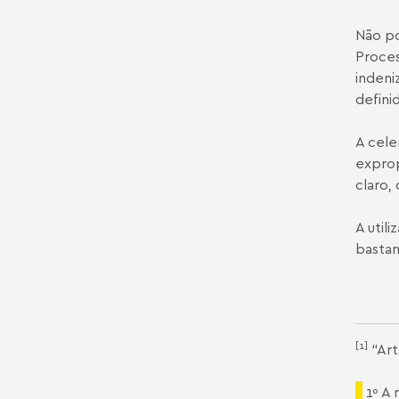
Não po
Proces
indeni
defini
A cele
exprop
claro,
A util
bastan
[1]
“Art
1º A 