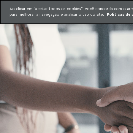
INTELIGÊNCIA JURÍDICA
Ao clicar em “Aceitar todos os cookies”, você concorda com o ar
CONTEÚDO EXCLUSIVO MACHADO MEYER ADVOGADOS
para melhorar a navegação e analisar o uso do site.
Políticas de 
ar para o conteúdo
Machado Meyer