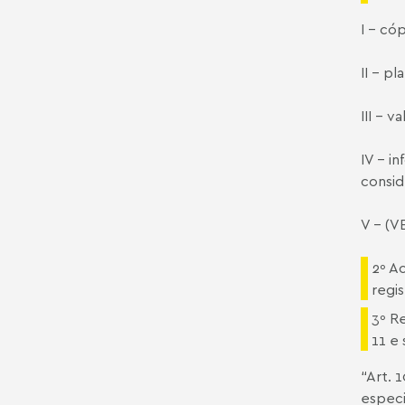
I - có
II - p
III - v
IV - i
consid
V - (
2º Ac
regis
3º R
11 e
“Art. 
especi