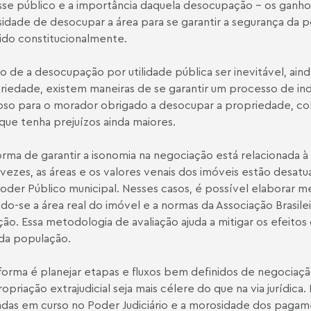
sse público e a importância daquela desocupação – os gan
idade de desocupar a área para se garantir a segurança da p
ido constitucionalmente.
o de a desocupação por utilidade pública ser inevitável, aind
riedade, existem maneiras de se garantir um processo de i
oso para o morador obrigado a desocupar a propriedade, co
 que tenha prejuízos ainda maiores.
rma de garantir a isonomia na negociação está relacionada à
 vezes, as áreas e os valores venais dos imóveis estão desatu
oder Público municipal. Nesses casos, é possível elaborar m
ando-se a área real do imóvel e a normas da Associação Brasil
ção. Essa metodologia de avaliação ajuda a mitigar os efeitos
da população.
forma é planejar etapas e fluxos bem definidos de negocia
opriação extrajudicial seja mais célere do que na via jurídi
as em curso no Poder Judiciário e a morosidade dos pagame