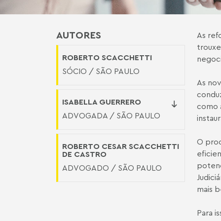
AUTORES
As ref
trouxe
ROBERTO SCACCHETTI
negoci
SÓCIO / SÃO PAULO
As nov
conduz
ISABELLA GUERRERO
como a
ADVOGADA / SÃO PAULO
instaur
O proc
ROBERTO CESAR SCACCHETTI
eficie
DE CASTRO
potenc
ADVOGADO / SÃO PAULO
Judici
mais b
Para i