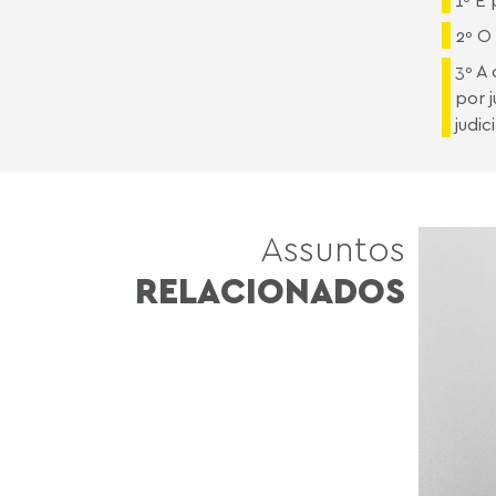
1º É 
2º O
3º A
por 
judici
Assuntos
RELACIONADOS