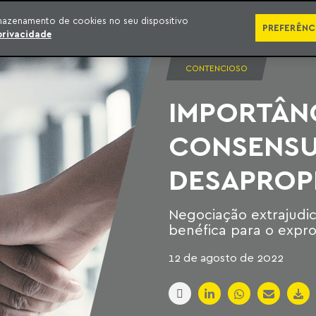
SÉRIES
PUBLICAÇÕES
IMPRENSA
EBOOKS
PODCA
mazenamento de cookies no seu dispositivo
PREFERÊNC
privacidade
CONTENCIOSO
IMPORTÂN
CONSENSU
DESAPROP
Negociação extrajudic
benéfica para o expro
12 de agosto de 2022