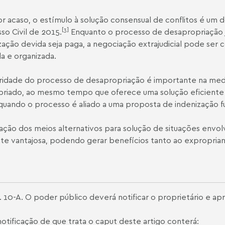
r acaso, o estímulo à solução consensual de conflitos é um d
[3]
so Civil de 2015.
Enquanto o processo de desapropriação ju
zação devida seja paga, a negociação extrajudicial pode se
da e organizada.
ridade do processo de desapropriação é importante na medi
riado, ao mesmo tempo que oferece uma solução eficiente e 
 quando o processo é aliado a uma proposta de indenização f
ização dos meios alternativos para solução de situações env
te vantajosa, podendo gerar benefícios tanto ao expropria
. 10-A. O poder público deverá notificar o proprietário e ap
notificação de que trata o caput deste artigo conterá: