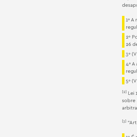
desapr
1º A 
regu
2º P
26 d
3º (
4º A
regu
5º (
[2]
Lei
sobre 
arbitr
[3]
“Art