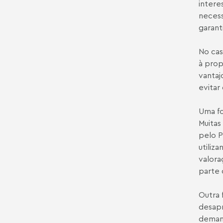
intere
necess
garant
No cas
à prop
vantaj
evitar
Uma fo
Muitas
pelo P
utiliz
valora
parte 
Outra 
desapr
demand