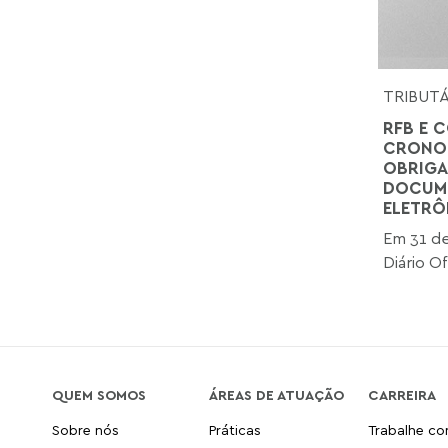
TRIBUT
RFB E C
CRONOG
OBRIGA
DOCUME
ELETRÔ
Em 31 de
Diário Of
QUEM SOMOS
ÁREAS DE ATUAÇÃO
CARREIRA
Sobre nós
Práticas
Trabalhe c