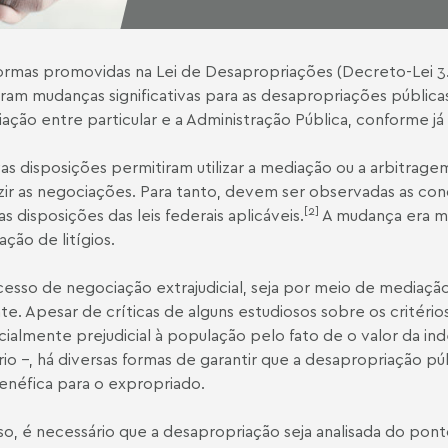
ormas promovidas na Lei de Desapropriações (
Decreto-Lei 3
ram mudanças significativas para as desapropriações públic
ação entre particular e a Administração Pública, conforme j
as disposições permitiram utilizar a mediação ou a arbitragem
ir as negociações. Para tanto, devem ser observadas as co
[2]
s disposições das leis federais aplicáveis.
A mudança era mu
ação de litígios.
esso de negociação extrajudicial, seja por meio de mediação 
nte. Apesar de críticas de alguns estudiosos sobre os critéri
ialmente prejudicial à população pelo fato de o valor da ind
ário –, há diversas formas de garantir que a desapropriação púb
enéfica para o expropriado.
sso, é necessário que a desapropriação seja analisada do ponto