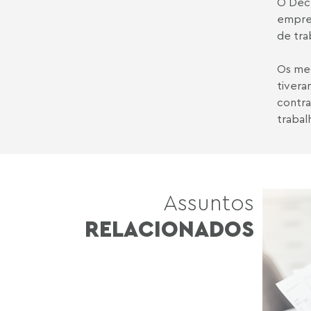
O Dec
empreg
de tra
Os me
tivera
contra
trabal
Assuntos
RELACIONADOS