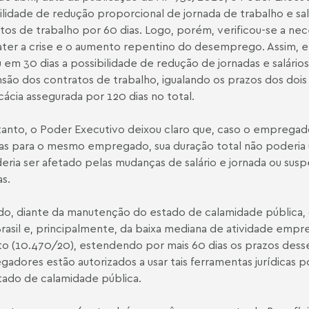
ilidade de redução proporcional de jornada de trabalho e sa
tos de trabalho por 60 dias. Logo, porém, verificou-se a ne
er a crise e o aumento repentino do desemprego. Assim, e
 em 30 dias a possibilidade de redução de jornadas e salários
são dos contratos de trabalho, igualando os prazos dos dois
icácia assegurada por 120 dias no total.
anto, o Poder Executivo deixou claro que, caso o emprega
s para o mesmo empregado, sua duração total não poderia u
eria ser afetado pelas mudanças de salário e jornada ou su
as.
o, diante da manutenção do estado de calamidade pública, 
rasil e, principalmente, da baixa mediana de atividade empre
o (10.470/20), estendendo por mais 60 dias os prazos desse
adores estão autorizados a usar tais ferramentas jurídicas p
ado de calamidade pública.