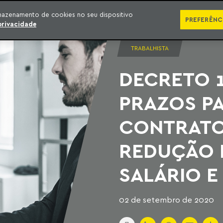
SÉRIES
PUBLICAÇÕES
IMPRENSA
EBOOKS
PODCA
mazenamento de cookies no seu dispositivo
PREFERÊNC
privacidade
TRABALHISTA
DECRETO 1
PRAZOS P
CONTRATO
REDUÇÃO 
SALÁRIO E
02 de setembro de 2020