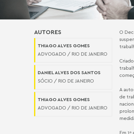
AUTORES
O Decr
suspen
THIAGO ALVES GOMES
trabalh
ADVOGADO / RIO DE JANEIRO
Criado
trabal
DANIEL ALVES DOS SANTOS
começo
SÓCIO / RIO DE JANEIRO
A auto
de tra
THIAGO ALVES GOMES
nacion
ADVOGADO / RIO DE JANEIRO
prolon
medida
Em 1º 