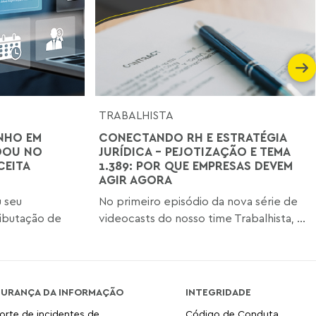
TRABALHISTA
NHO EM
CONECTANDO RH E ESTRATÉGIA
DOU NO
JURÍDICA - PEJOTIZAÇÃO E TEMA
CEITA
1.389: POR QUE EMPRESAS DEVEM
AGIR AGORA
u seu
No primeiro episódio da nova série de
ibutação de
videocasts do nosso time Trabalhista, ...
GURANÇA DA INFORMAÇÃO
INTEGRIDADE
orte de incidentes de
Código de Conduta