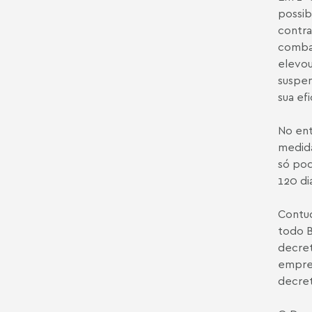
possib
contra
combat
elevou
suspen
sua ef
No ent
medida
só pod
120 di
Contud
todo B
decret
empreg
decret