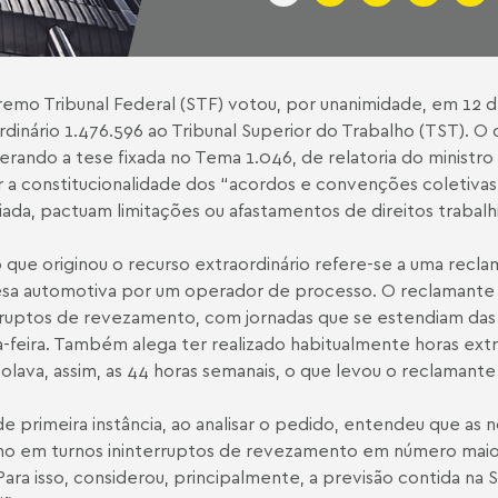
emo Tribunal Federal (STF) votou, por unanimidade, em 12 d
rdinário 1.476.596 ao Tribunal Superior do Trabalho (TST). O 
erando a tese fixada no Tema 1.046, de relatoria do ministro
 a constitucionalidade dos “acordos e convenções coletivas
ada, pactuam limitações ou afastamentos de direitos trabalhi
 que originou o recurso extraordinário refere-se a uma recl
a automotiva por um operador de processo. O reclamante a
rruptos de revezamento, com jornadas que se estendiam das
a-feira. Também alega ter realizado habitualmente horas extr
olava, assim, as 44 horas semanais, o que levou o reclamante
 de primeira instância, ao analisar o pedido, entendeu que a
ho em turnos ininterruptos de revezamento em número maior 
 Para isso, considerou, principalmente, a previsão contida na