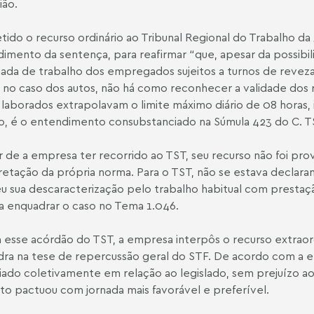
ião.
ido o recurso ordinário ao Tribunal Regional do Trabalho da
imento da sentença, para reafirmar “que, apesar da possibili
nada de trabalho dos empregados sujeitos a turnos de revezam
 no caso dos autos, não há como reconhecer a validade dos r
 laborados extrapolavam o limite máximo diário de 08 horas,
o, é o entendimento consubstanciado na Súmula 423 do C. T
 de a empresa ter recorrido ao TST, seu recurso não foi pro
retação da própria norma. Para o TST, não se estava declara
u sua descaracterização pelo trabalho habitual com prestaç
a enquadrar o caso no Tema 1.046.
 esse acórdão do TST, a empresa interpôs o recurso extraord
ra na tese de repercussão geral do STF. De acordo com a e
ado coletivamente em relação ao legislado, sem prejuízo ao
ato pactuou com jornada mais favorável e preferível.