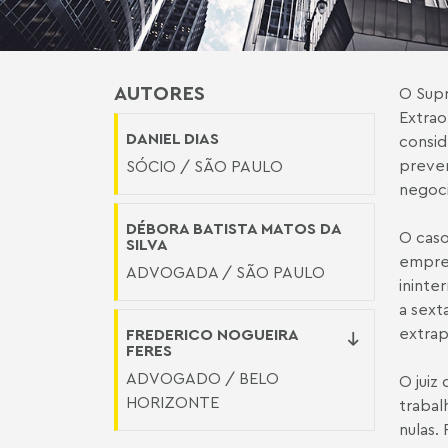
AUTORES
O Supr
Extrao
DANIEL DIAS
consid
prever
SÓCIO / SÃO PAULO
negoci
DÉBORA BATISTA MATOS DA
O caso
SILVA
empres
ADVOGADA / SÃO PAULO
ininte
a sext
extrap
FREDERICO NOGUEIRA
FERES
ADVOGADO / BELO
O juiz
HORIZONTE
trabal
nulas.