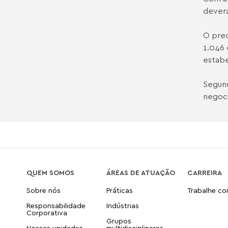
deverá
O prec
1.046 
estabe
Segund
negoci
QUEM SOMOS
ÁREAS DE ATUAÇÃO
CARREIRA
Sobre nós
Práticas
Trabalhe c
Responsabilidade
Indústrias
Corporativa
Grupos
Nossas unidades
multidisciplinares