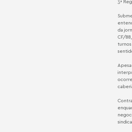
3ª Reg
Submet
entend
da jor
CF/88,
turnos
sentid
Apesar
interp
ocorre
caberi
Contra
enquad
negoci
sindic