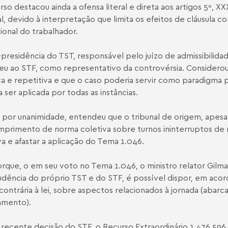
rso destacou ainda a ofensa literal e direta aos artigos 5º, XXX
l, devido à interpretação que limita os efeitos de cláusula c
sional do trabalhador.
-presidência do TST, responsável pelo juízo de admissibilidade
u ao STF, como representativo da controvérsia. Considerou, 
ca e repetitiva e que o caso poderia servir como paradigma 
a ser aplicada por todas as instâncias.
 por unanimidade, entendeu que o tribunal de origem, apesa
primento de norma coletiva sobre turnos ininterruptos de 
va e afastar a aplicação do Tema 1.046.
orque, o em seu voto no Tema 1.046, o ministro relator Gilma
rudência do próprio TST e do STF, é possível dispor, em aco
contrária à lei, sobre aspectos relacionados à jornada (abarc
amento).
recente decisão do STF, o Recurso Extraordinário 1.476.596 