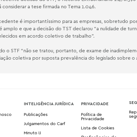
 considerar a tese firmada no Tema 1.046.
edente é importantíssimo para as empresas, sobretudo por
é amplo e que a decisão do TST declarou “a nulidade de tur
lecidos em acordo coletivo de trabalho”.
o o STF “não se tratou, portanto, de exame de inadimpleme
ação coletiva por suposta prevalência do legislado sobre o
SE
INTELIGÊNCIA JURÍDICA
PRIVACIDADE
Rep
onosco
Publicações
Política de
seg
Privacidade
Julgamentos do Carf
Lista de Cookies
Minuto IJ