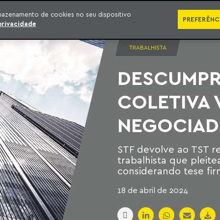
SÉRIES
PUBLICAÇÕES
IMPRENSA
EBOOKS
PODCA
mazenamento de cookies no seu dispositivo
PREFERÊNC
privacidade
TRABALHISTA
DESCUMPR
COLETIVA 
NEGOCIAD
STF devolve ao TST r
trabalhista que pleite
considerando tese fi
18 de abril de 2024