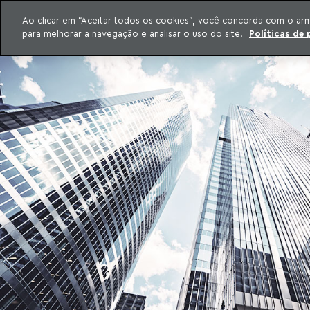
INTELIGÊNCIA JURÍDICA
Ao clicar em “Aceitar todos os cookies”, você concorda com o ar
CONTEÚDO EXCLUSIVO MACHADO MEYER ADVOGADOS
para melhorar a navegação e analisar o uso do site.
Políticas de 
ar para o conteúdo
Machado Meyer