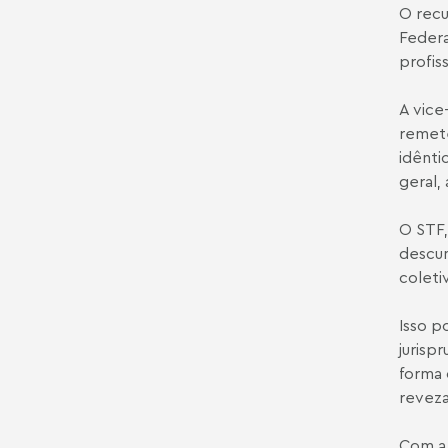
O recu
Federa
profis
A vice
remete
idênti
geral, 
O STF,
descum
coleti
Isso p
jurisp
forma 
revez
Com a 