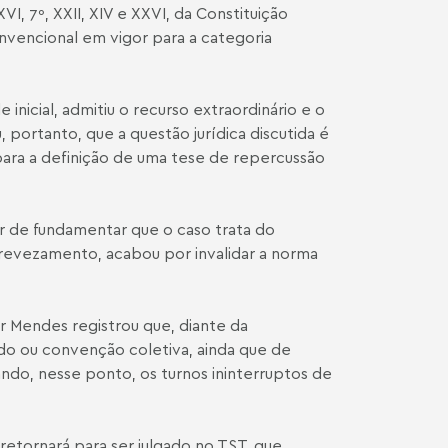
VI, 7º, XXII, XIV e XXVI, da Constituição
onvencional em vigor para a categoria
 inicial, admitiu o recurso extraordinário e o
portanto, que a questão jurídica discutida é
para a definição de uma tese de repercussão
r de fundamentar que o caso trata do
revezamento, acabou por invalidar a norma
r Mendes registrou que, diante da
rdo ou convenção coletiva, ainda que de
ando, nesse ponto, os turnos ininterruptos de
retornará para ser julgado no TST, que