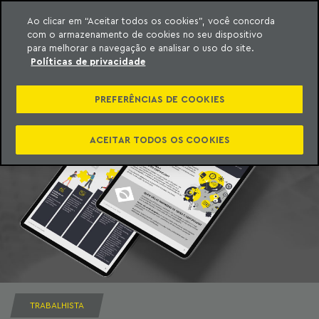
Ao clicar em “Aceitar todos os cookies”, você concorda
com o armazenamento de cookies no seu dispositivo
ara o conteúdo
Machado Meyer
para melhorar a navegação e analisar o uso do site.
Políticas de privacidade
PREFERÊNCIAS DE COOKIES
ACEITAR TODOS OS COOKIES
TRABALHISTA