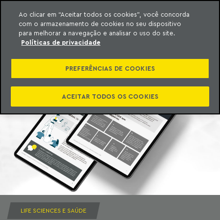
Ao clicar em “Aceitar todos os cookies”, você concorda
com o armazenamento de cookies no seu dispositivo
ara o conteúdo
Machado Meyer
para melhorar a navegação e analisar o uso do site.
Políticas de privacidade
PREFERÊNCIAS DE COOKIES
ACEITAR TODOS OS COOKIES
LIFE SCIENCES E SAÚDE