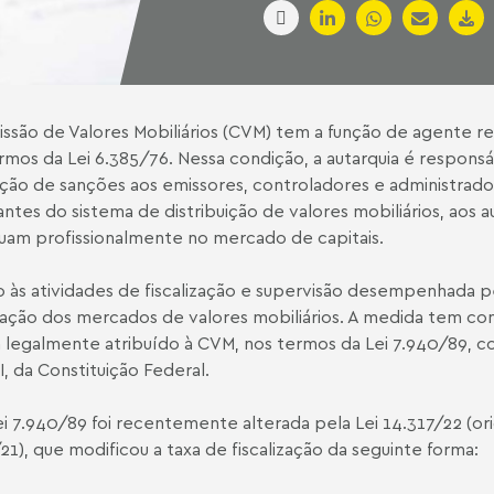
ssão de Valores Mobiliários (CVM) tem a função de agente re
ermos da
Lei 6.385/76
. Nessa condição, a autarquia é respons
ção de sanções aos emissores, controladores e administrador
antes do sistema de distribuição de valores mobiliários, aos
uam profissionalmente no mercado de capitais.
 às atividades de fiscalização e supervisão desempenhada pel
ização dos mercados de valores mobiliários. A medida tem c
a legalmente atribuído à CVM, nos termos da
Lei 7.940/89
, c
II, da Constituição Federal.
ei 7.940/89 foi recentemente alterada pela
Lei 14.317/22
(or
21), que modificou a taxa de fiscalização da seguinte forma: