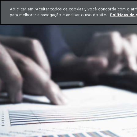
INTELIGÊNCIA JURÍDICA
Ao clicar em “Aceitar todos os cookies”, você concorda com o ar
CONTEÚDO EXCLUSIVO MACHADO MEYER ADVOGADOS
para melhorar a navegação e analisar o uso do site.
Políticas de 
ar para o conteúdo
Machado Meyer