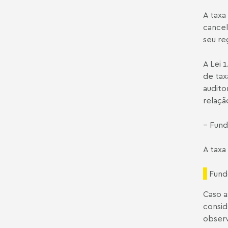
A taxa
cancel
seu re
A Lei 
de tax
audito
relação
– Fund
A taxa
Fund
Caso a
consid
observ