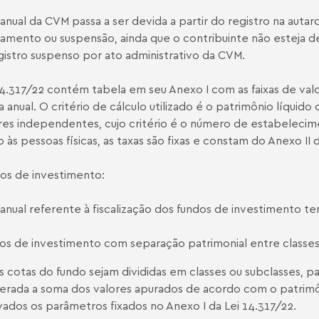
 anual da CVM passa a ser devida a partir do registro na aut
amento ou suspensão, ainda que o contribuinte não esteja 
gistro suspenso por ato administrativo da CVM.
14.317/22 contém tabela em seu Anexo I com as faixas de valor
a anual. O critério de cálculo utilizado é o patrimônio líquid
res independentes, cujo critério é o número de estabelecim
 às pessoas físicas, as taxas são fixas e constam do Anexo II da
os de investimento:
 anual referente à fiscalização dos fundos de investimento t
os de investimento com separação patrimonial entre classes
s cotas do fundo sejam divididas em classes ou subclasses, par
erada a soma dos valores apurados de acordo com o patrimôn
ados os parâmetros fixados no Anexo I da Lei 14.317/22.