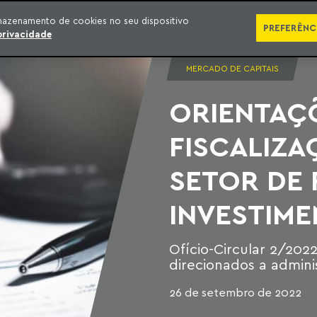
SÉRIES
PUBLICAÇÕES
IMPRENSA
EBOOKS
PODCA
mazenamento de cookies no seu dispositivo
PREFERÊNC
privacidade
MERCADO DE CAPITAIS
ORIENTAÇÕ
FISCALIZA
SETOR DE
INVESTIM
Ofício-Circular 2/20
direcionados a admini
26 de setembro de 2022