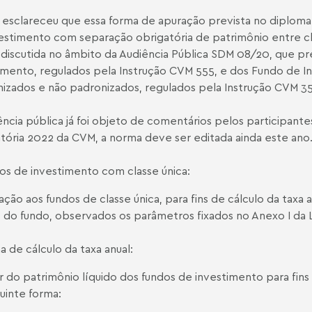
esclareceu que essa forma de apuração prevista no diploma l
estimento com separação obrigatória de patrimônio entre cla
discutida no âmbito da
Audiência Pública SDM 08/20
, que pr
imento, regulados pela
Instrução CVM 555
, e dos Fundo de I
izados e não padronizados, regulados pela
Instrução CVM 3
ência pública já foi objeto de comentários pelos participa
tória 2022 da CVM, a norma deve ser editada ainda este ano
os de investimento com classe única:
ação aos fundos de classe única, para fins de cálculo da taxa
o do fundo, observados os parâmetros fixados no Anexo I da L
 de cálculo da taxa anual:
r do patrimônio líquido dos fundos de investimento para fins
uinte forma: