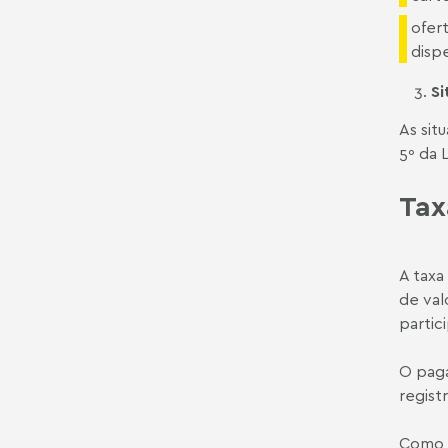
ofert
disp
Si
As sit
5º da 
Tax
A taxa
de val
partic
O paga
regist
Como r