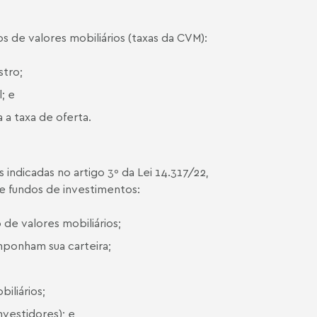
s de valores mobiliários (taxas da CVM):
stro;
l; e
a a taxa de oferta.
 indicadas no artigo 3º da Lei 14.317/22,
de fundos de investimentos:
 de valores mobiliários;
ponham sua carteira;
iliários;
nvestidores); e