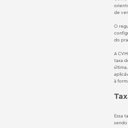
orient
de ven
O regu
config
do pra
A CVM 
taxa d
última
aplicá
à form
Tax
Essa t
sendo