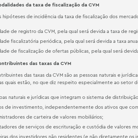
odalidades da
taxa
de
fiscalização
da CVM
s hipóteses de incidência da taxa de fiscalização dos mercado
dade de registro da CVM, pela qual será devida a taxa de regi
dade fiscalizatória periódica, pela qual será devida a taxa anua
dade de fiscalização de ofertas públicas, pela qual será devid
ntribuintes das
taxas da
CVM
tribuintes das taxas da CVM são as pessoas naturais e jurídicas
as quais estão, no que diz respeito especialmente ao setor 
as naturais e jurídicas que integram o sistema de distribuição
os de investimento, independentemente dos ativos que com
istradores de carteira de valores mobiliários;
tadores de serviços de escrituração e custódia de valores mob
iras dos investidores não residentes (e não diretamente os i