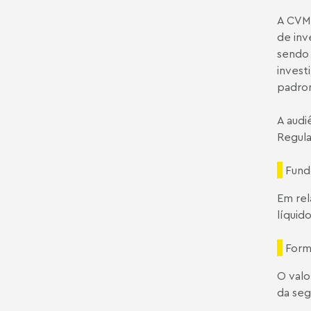
A CVM 
de inv
sendo 
invest
padron
A audi
Regula
Fund
Em rel
líquid
Forma
O valo
da seg