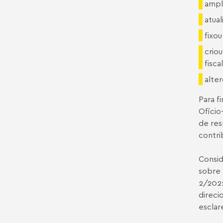
ampli
atual
fixo
crio
fisca
alte
Para f
Ofício
de res
contri
Consid
sobre 
2/202
direci
esclar