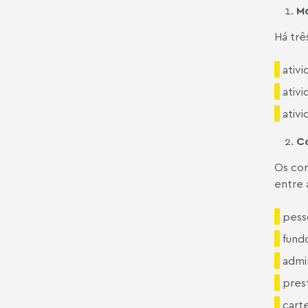
M
Há trê
ativi
ativi
ativi
Co
Os con
entre 
pesso
fund
admin
pres
carte