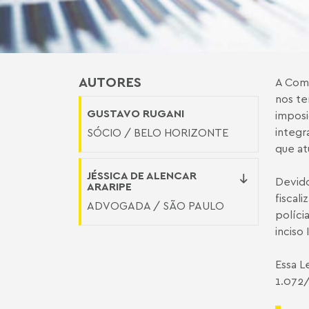
AUTORES
A Comi
nos t
GUSTAVO RUGANI
imposi
integr
SÓCIO / BELO HORIZONTE
que at
JÉSSICA DE ALENCAR
Devido
ARARIPE
fiscal
ADVOGADA / SÃO PAULO
políci
inciso 
Essa L
1.072/