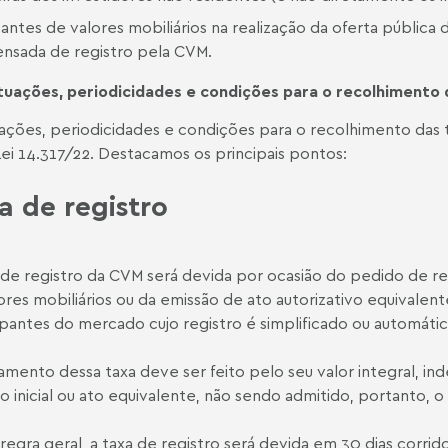
antes de valores mobiliários na realização da oferta pública de
ensada de registro pela CVM.
tuações,
periodicidades
e
condições
para o recolhimento
uações, periodicidades e condições para o recolhimento das t
Lei 14.317/22. Destacamos os principais pontos:
a de registro
 de registro da CVM será devida por ocasião do pedido de re
ores mobiliários ou da emissão de ato autorizativo equivalent
ipantes do mercado cujo registro é simplificado ou automátic
mento dessa taxa deve ser feito pelo seu valor integral, 
ro inicial ou ato equivalente, não sendo admitido, portanto
egra geral, a taxa de registro será devida em 30 dias corri