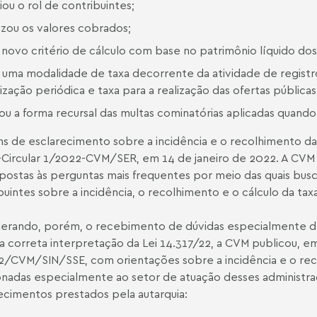
ou o rol de contribuintes;
izou os valores cobrados;
u novo critério de cálculo com base no patrimônio líquido dos
u uma modalidade de taxa decorrente da atividade de registr
lização periódica e taxa para a realização das ofertas públicas
rou a forma recursal das multas cominatórias aplicadas quan
ins de esclarecimento sobre a incidência e o recolhimento da 
-Circular 1/2022-CVM/SER
, em 14 de janeiro de 2022. A CVM
postas às
perguntas mais frequentes
por meio das quais busca
buintes sobre a incidência, o recolhimento e o cálculo da taxa
erando, porém, o recebimento de dúvidas especialmente de
a correta interpretação da Lei 14.317/22, a CVM publicou,
2/CVM/SIN/SSE
, com orientações sobre a incidência e o rec
onadas especialmente ao setor de atuação desses administra
ecimentos prestados pela autarquia: