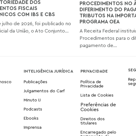
TORIEDADE DOS
PROCEDIMENTOS NO 
NTOS FISCAIS
DIFERIMENTO DO PAG
NICOS COM IBS E CBS
TRIBUTOS NA IMPOR
PROGRAMA OEA
 julho de 2026, foi publicado no
icial da União, o Ato Conjunto...
A Receita Federal institu
Procedimentos para o di
pagamento de...
SE
INTELIGÊNCIA JURÍDICA
PRIVACIDADE
Rep
onosco
Publicações
Política de
seg
Privacidade
Julgamentos do Carf
Lista de Cookies
Minuto IJ
Podcasts
Ebooks
Direitos dos
titulares
Imprensa
Encarregado pelo