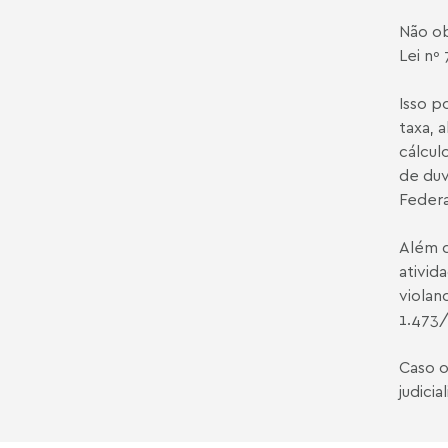
Não ob
Lei nº
Isso p
taxa, 
cálcul
de duv
Federal
Além d
ativid
violan
1.473/
Caso o
judici