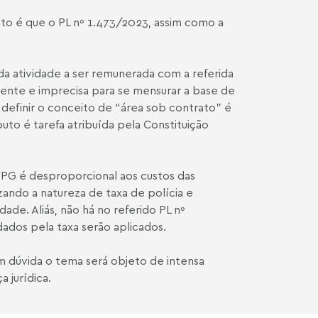
to é que o PL nº 1.473/2023, assim como a
da atividade a ser remunerada com a referida
nente e imprecisa para se mensurar a base de
 definir o conceito de “área sob contrato” é
buto é tarefa atribuída pela Constituição
FPG é desproporcional aos custos das
izando a natureza de taxa de polícia e
ade. Aliás, não há no referido PL nº
ados pela taxa serão aplicados.
m dúvida o tema será objeto de intensa
 jurídica.