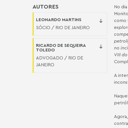
AUTORES
No dia
Monito
LEONARDO MARTINS
como f
explor
SÓCIO / RIO DE JANEIRO
compet
petrol
RICARDO DE SEQUEIRA
no inc
TOLEDO
VIII d
ADVOGADO / RIO DE
Compl
JANEIRO
A inte
incons
Naquel
petról
Agora,
contra