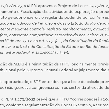
 12/12/2023, a ALERJ aprovou o Projeto de Lei nº 1.473/2023,
ramento e Fiscalização das atividades de exploração e pro
ato gerador o exercício regular do poder de polícia,
“em es
ação e produção de Petróleo e Gás no Estado do Rio de Jan
ente mediante controle, registro, monitoramento, avaliação
ífera, consoante competência estabelecida nos incisos VI, VII e 
iso VI do art. 170 e no art. 225, § 1º, da Constituição da Repú
o art. 74 e art. 261 da Constituição do Estado do Rio de Jane
ementar Federal nº 140/2011”
(art. 1º).
nção da ALERJ é a reinstituição da TFPG, originalmente previst
titucional pelo Supremo Tribunal Federal no julgamento das 
a oportunidade, o STF entendeu que a base de cálculo previst
eo) não guardava congruência com os custos da atividade de 
 o PL nº 1.473/2023 prevê que a TFPG “corresponderá a 10.
to, conforme regulamentação do Poder Executivo, a ser recol