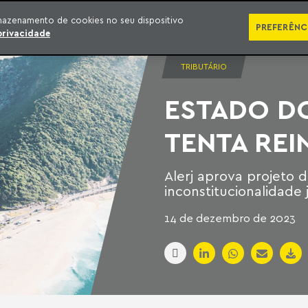
SÉRIES
PUBLICAÇÕES
IMPRENSA
EBOOKS
PODCA
mazenamento de cookies no seu dispositivo
PREFERÊNC
privacidade
TRIBUTÁRIO
ESTADO DO
TENTA REI
Alerj aprova projeto 
inconstitucionalidade 
14 de dezembro de 2023