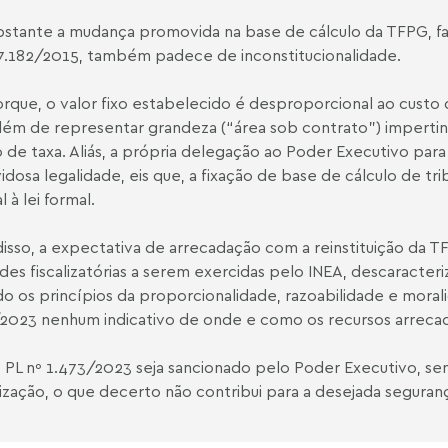
stante a mudança promovida na base de cálculo da TFPG, fa
 7.182/2015, também padece de inconstitucionalidade.
orque, o valor fixo estabelecido é desproporcional ao custo 
além de representar grandeza (“área sob contrato”) imperti
o de taxa. Aliás, a própria delegação ao Poder Executivo para
idosa legalidade, eis que, a fixação de base de cálculo de tri
 à lei formal.
isso, a expectativa de arrecadação com a reinstituição da T
ades fiscalizatórias a serem exercidas pelo INEA, descaracter
do os princípios da proporcionalidade, razoabilidade e moralid
2023 nenhum indicativo de onde e como os recursos arrecad
 PL nº 1.473/2023 seja sancionado pelo Poder Executivo, se
alização, o que decerto não contribui para a desejada segurança