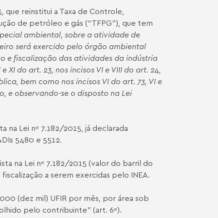
 que reinstitui a Taxa de Controle,
dução de petróleo e gás (“TFPG”), que tem
pecial ambiental, sobre a atividade de
eiro será exercido pelo órgão ambiental
 e fiscalização das atividades da indústria
XI do art. 23, nos incisos VI e VIII do art. 24,
blica, bem como nos incisos VI do art. 73, VI e
iro, e observando-se o disposto na Lei
a na Lei nº 7.182/2015, já declarada
ADIs 5480 e 5512.
a na Lei nº 7.182/2015 (valor do barril do
fiscalização a serem exercidas pelo INEA.
000 (dez mil) UFIR por mês, por área sob
hido pelo contribuinte” (art. 6º).