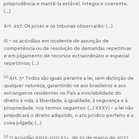
jurisprudência e mantê-la estável, íntegra e coerente.
(...)
Art. 927. Os juízes e os tribunais observarão: (...)
III – os acórdãos em incidente de assunção de
competência ou de resolução de demandas repetitivas
e em julgamento de recursos extraordinário e especial
repetitivos; (...)
[2]
Art. 5º Todos são iguais perante a lei, sem distinção de
qualquer natureza, garantindo-se aos brasileiros e aos
estrangeiros residentes no País a inviolabilidade do
direito à vida, à liberdade, à igualdade, à segurança e à
propriedade, nos termos seguintes: (...) XXXVI – a lei não
prejudicará o direito adquirido, o ato jurídico perfeito e a
coisa julgada; (...)
[3]
O Acórdão 9202-010.634, de 22 de março de 2023,