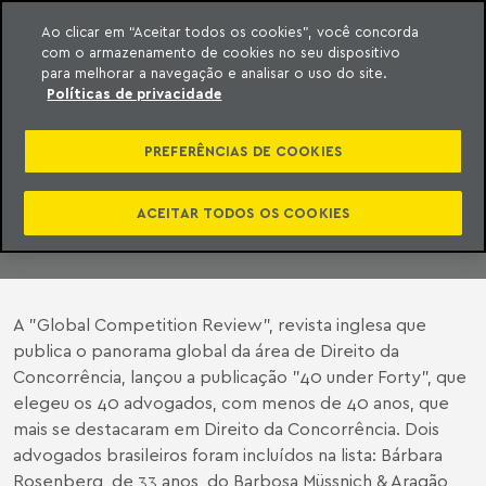
Ao clicar em “Aceitar todos os cookies”, você concorda
com o armazenamento de cookies no seu dispositivo
ara o conteúdo
Machado Meyer
para melhorar a navegação e analisar o uso do site.
Políticas de privacidade
40 UNDER FORTY
PREFERÊNCIAS DE COOKIES
12 de junho de 2008
ACEITAR TODOS OS COOKIES
A "Global Competition Review", revista inglesa que
publica o panorama global da área de Direito da
Concorrência, lançou a publicação "40 under Forty", que
elegeu os 40 advogados, com menos de 40 anos, que
mais se destacaram em Direito da Concorrência. Dois
advogados brasileiros foram incluídos na lista: Bárbara
Rosenberg, de 33 anos, do Barbosa Müssnich & Aragão