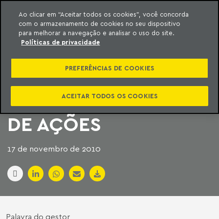
Ao clicar em “Aceitar todos os cookies”, você concorda
com o armazenamento de cookies no seu dispositivo
ara o conteúdo
Machado Meyer
para melhorar a navegação e analisar o uso do site.
Políticas de privacidade
A QUESTÃO DO IR
PREFERÊNCIAS DE COOKIES
SOBRE OPERAÇÕES
DE INCORPORAÇÃO
ACEITAR TODOS OS COOKIES
DE AÇÕES
17 de novembro de 2010
Palavra do gestor