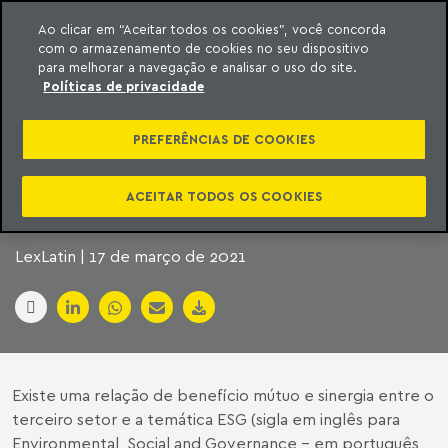
Ao clicar em “Aceitar todos os cookies”, você concorda
com o armazenamento de cookies no seu dispositivo
ara o conteúdo
Machado Meyer
para melhorar a navegação e analisar o uso do site.
Políticas de privacidade
A SIMBIOSE ENTRE
PREFERÊNCIAS DE COOKIES
ESG E O TERCEIRO
SETOR
ACEITAR TODOS OS COOKIES
LexLatin | 17 de março de 2021
Existe uma relação de benefício mútuo e sinergia entre o
terceiro setor e a temática ESG (sigla em inglês para
Environmental, Social and Governance - em português,