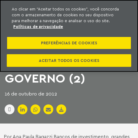
Ao clicar em “Aceitar todos os cookies”, você concorda
com o armazenamento de cookies no seu dispositivo
ara o conteúdo
Machado Meyer
para melhorar a navegação e analisar o uso do site.
Políticas de privacidade
ACESSO FACILITADO
PREFERÊNCIAS DE COOKIES
AO MERCADO SERÁ
DISCUTIDO COM
ACEITAR TODOS OS COOKIES
GOVERNO (2)
16 de outubro de 2012
Por Ana Paula Ragazzi Bancos de investimento, grandes