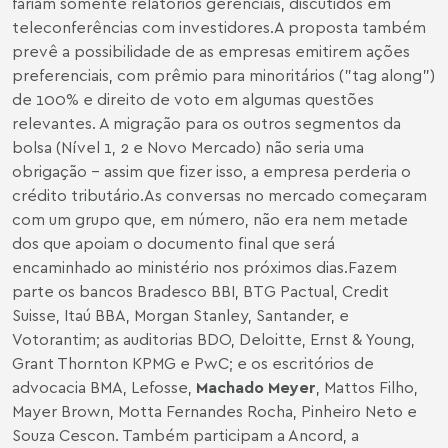
fariam somente relatórios gerenciais, discutidos em
teleconferências com investidores.A proposta também
prevê a possibilidade de as empresas emitirem ações
preferenciais, com prêmio para minoritários ("tag along")
de 100% e direito de voto em algumas questões
relevantes. A migração para os outros segmentos da
bolsa (Nível 1, 2 e Novo Mercado) não seria uma
obrigação - assim que fizer isso, a empresa perderia o
crédito tributário.As conversas no mercado começaram
com um grupo que, em número, não era nem metade
dos que apoiam o documento final que será
encaminhado ao ministério nos próximos dias.Fazem
parte os bancos Bradesco BBI, BTG Pactual, Credit
Suisse, Itaú BBA, Morgan Stanley, Santander, e
Votorantim; as auditorias BDO, Deloitte, Ernst & Young,
Grant Thornton KPMG e PwC; e os escritórios de
advocacia BMA, Lefosse,
Machado Meyer
, Mattos Filho,
Mayer Brown, Motta Fernandes Rocha, Pinheiro Neto e
Souza Cescon. Também participam a Ancord, a