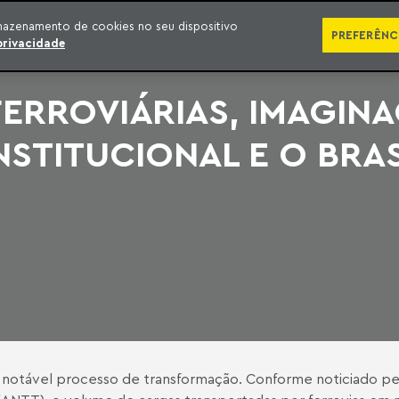
SÉRIES
PUBLICAÇÕES
IMPRENSA
EBOOKS
PODCA
mazenamento de cookies no seu dispositivo
PREFERÊNC
privacidade
ERROVIÁRIAS, IMAGIN
NSTITUCIONAL E O BRA
em notável processo de transformação. Conforme noticiado pe