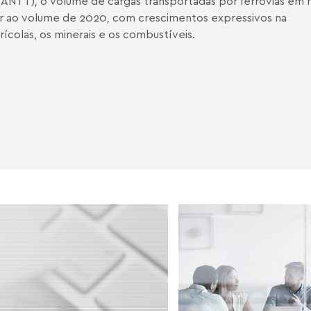
(ANTT), o volume de cargas transportadas por ferrovias em
r ao volume de 2020, com crescimentos expressivos na
colas, os minerais e os combustíveis.