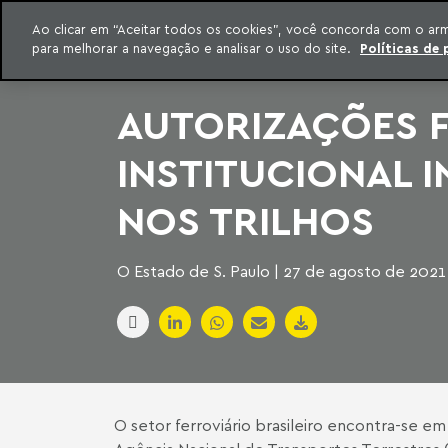
INTELIGÊNCIA JURÍDICA
Ao clicar em “Aceitar todos os cookies”, você concorda com o ar
CONTEÚDO EXCLUSIVO MACHADO MEYER ADVOGADOS
para melhorar a navegação e analisar o uso do site.
Políticas de 
ar para o conteúdo
Machado Meyer
AUTORIZAÇÕES F
INSTITUCIONAL I
NOS TRILHOS
O Estado de S. Paulo | 27 de agosto de 2021
O setor ferroviário brasileiro encontra-se 