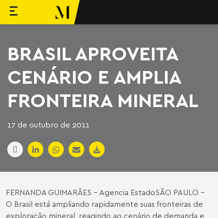
ara o conteúdo
Machado Meyer
BRASIL APROVEITA
CENÁRIO E AMPLIA
FRONTEIRA MINERAL
17 de outubro de 2011
FERNANDA GUIMARÃES - Agencia EstadoSÃO PAULO -
O Brasil está ampliando rapidamente suas fronteiras de
exploração mineral, reagindo ao cenário de demanda e