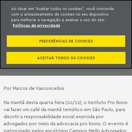
Ao clicar em “Aceitar todos os cookies”, você concorda
com o armazenamento de cookies no seu dispositivo
ara o conteúdo
Machado Meyer
para melhorar a navegação e analisar o uso do site.
Políticas de privacidade
CAFÉ PRO BONO
PREFERÊNCIAS DE COOKIES
08 de dezembro de 2014
ACEITAR TODOS OS COOKIES
Por Marcos de Vasconcellos
Na manhã desta quarta-feira (10/12), o Instituto Pro Bono
vai fazer um café da manhã temático em São Paulo, para
discutir a responsabilidade social exercida por
advogados por meio da advocacia pro bono. O evento é
patrocinado pelos escritórios Campos Mello Advogados;