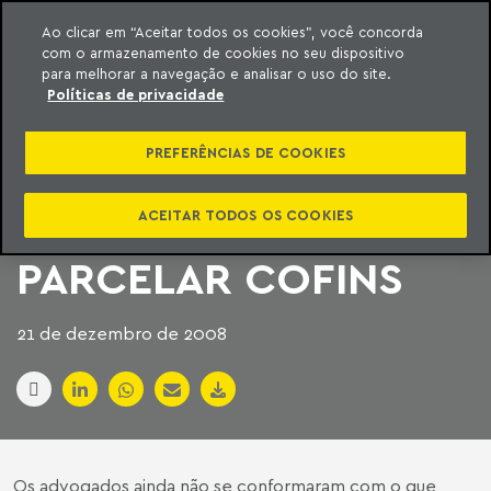
Ao clicar em “Aceitar todos os cookies”, você concorda
com o armazenamento de cookies no seu dispositivo
ara o conteúdo
Machado Meyer
para melhorar a navegação e analisar o uso do site.
Políticas de privacidade
CÂMARA ANALISA
PREFERÊNCIAS DE COOKIES
PROPOSTA DE
ADVOGADOS PARA
ACEITAR TODOS OS COOKIES
PARCELAR COFINS
21 de dezembro de 2008
Os advogados ainda não se conformaram com o que