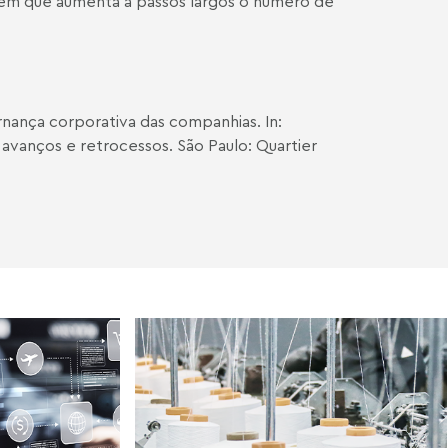
em que aumenta a passos largos o número de
rnança corporativa das companhias. In:
avanços e retrocessos. São Paulo: Quartier