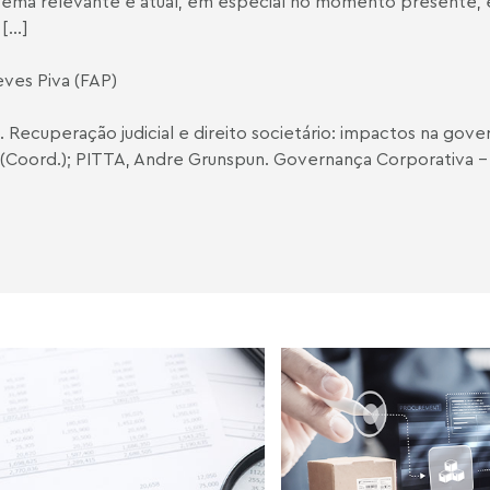
tema relevante e atual, em especial no momento presente, 
...]
ves Piva
(FAP)
Recuperação judicial e direito societário: impactos na gove
 (Coord.); PITTA, Andre Grunspun. Governança Corporativa – 