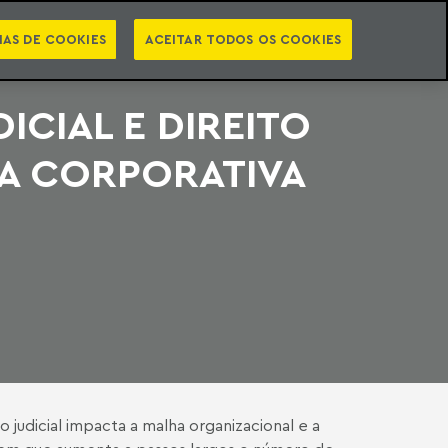
PT
EN
STS
NEWSLETTER
VIDEOCASTS
CATEGORIAS
IAS DE COOKIES
ACEITAR TODOS OS COOKIES
ICIAL E DIREITO
A CORPORATIVA
judicial impacta a malha organizacional e a