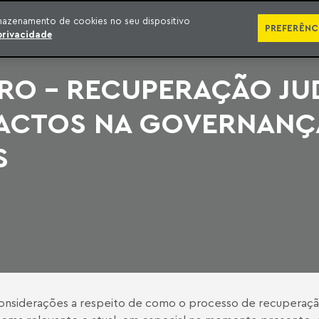
SÉRIES
PUBLICAÇÕES
IMPRENSA
EBOOKS
PODCA
mazenamento de cookies no seu dispositivo
PREFERÊNC
privacidade
RO – RECUPERAÇÃO JUD
PACTOS NA GOVERNANÇ
S
considerações a respeito de como o processo de recuperação 