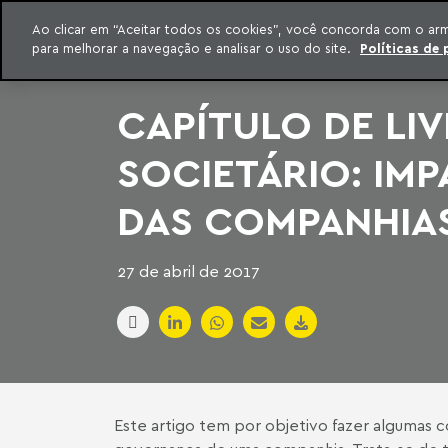
INTELIGÊNCIA JURÍDICA
Ao clicar em “Aceitar todos os cookies”, você concorda com o ar
CONTEÚDO EXCLUSIVO MACHADO MEYER ADVOGADOS
para melhorar a navegação e analisar o uso do site.
Políticas de 
ar para o conteúdo
Machado Meyer
CAPÍTULO DE LIV
SOCIETÁRIO: IM
DAS COMPANHIA
27 de abril de 2017
Este artigo tem por objetivo fazer algumas 