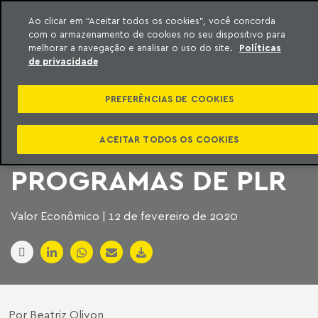
Ao clicar em “Aceitar todos os cookies”, você concorda
com o armazenamento de cookies no seu dispositivo para
ara o conteúdo
Machado Meyer
melhorar a navegação e analisar o uso do site.
Políticas
de privacidade
CARF NEGA
PREFERÊNCIAS DE COOKIES
APLICAÇÃO DE
NOVAS REGRAS PARA
ACEITAR TODOS OS COOKIES
PROGRAMAS DE PLR
Valor Econômico | 12 de fevereiro de 2020
Por Beatriz Olivon