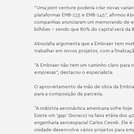
"Uma joint venture poderia criar novas varia
plataformas EMB-135 e EMB-145", afirmou Abo
companhias anunciaram um memorando de ent
bilhões -- sendo que 80% do capital será da 
Aboulafia argumenta que a Embraer tem muit
trabalhar em novos projetos, com a finaliz
"A Embraer não tem um caminho claro para o
empresas", destacou o especialista.
O aproveitamento da mão de obra da Embraer
para a composição da parceria.
"A indústria aeronáutica americana sofre ho
Existe um 'gap' (buraco) na faixa etária dos
engenharia aeroespacial Carlos Cesnik. Ele é
unidade desenvolve vários projetos para emp