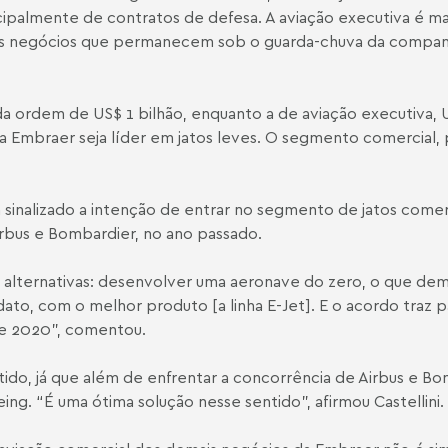
cipalmente de contratos de defesa. A aviação executiva é ma
dois negócios que permanecem
sob o guarda-chuva da companh
da ordem de US$ 1 bilhão, enquanto a de aviação executiva, US
 Embraer seja líder em jatos leves. O segmento comercial, 
a sinalizado a intenção de entrar no segmento de jatos come
irbus e Bombardier, no ano passado.
as alternativas: desenvolver uma aeronave do zero, o que d
ato, com o melhor produto [a linha E-Jet]. E o acordo traz 
 de 2020”, comentou.
o, já que além de enfrentar a concorrência de Airbus e Bo
ng. “É uma ótima solução nesse sentido”, afirmou Castellini.