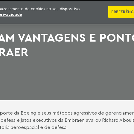
SÉRIES
PUBLICAÇÕES
IMPRENSA
EBOOKS
PODCA
mazenamento de cookies no seu dispositivo
PREFERÊNC
privacidade
CAM VANTAGENS E PONT
RAER
suporte da Boeing e seus métodos agressivos de gerenciam
defesa e jatos executivos da Embraer, avaliou Richard Aboula
toria aeroespacial e de defesa.