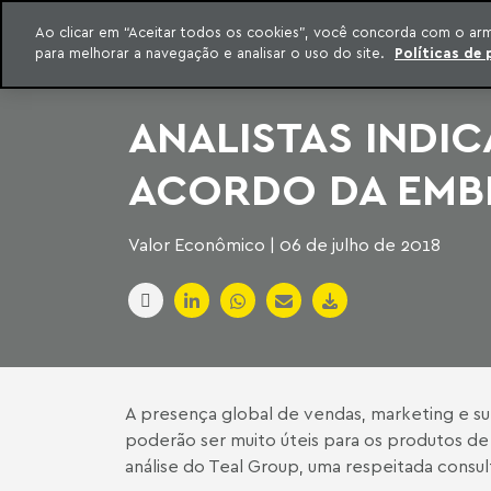
INTELIGÊNCIA JURÍDICA
Ao clicar em “Aceitar todos os cookies”, você concorda com o ar
CONTEÚDO EXCLUSIVO MACHADO MEYER ADVOGADOS
para melhorar a navegação e analisar o uso do site.
Políticas de 
ar para o conteúdo
Machado Meyer
ANALISTAS INDI
ACORDO DA EMB
Valor Econômico | 06 de julho de 2018
A presença global de vendas, marketing e 
poderão ser muito úteis para os produtos de 
análise do Teal Group, uma respeitada consul