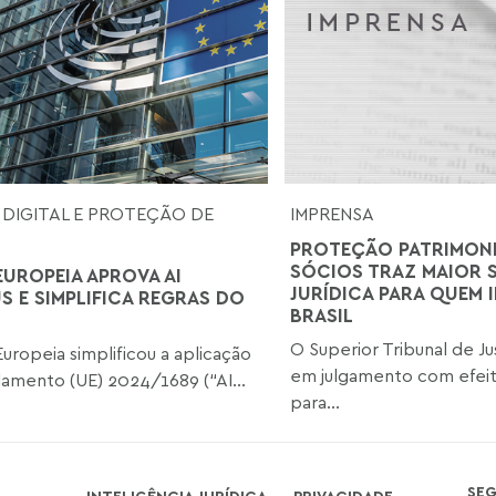
 DIGITAL E PROTEÇÃO DE
IMPRENSA
PROTEÇÃO PATRIMONI
SÓCIOS TRAZ MAIOR 
EUROPEIA APROVA AI
JURÍDICA PARA QUEM 
S E SIMPLIFICA REGRAS DO
BRASIL
O Superior Tribunal de Jus
Europeia simplificou a aplicação
em julgamento com efeit
amento (UE) 2024/1689 (“AI...
para...
SE
INTELIGÊNCIA JURÍDICA
PRIVACIDADE