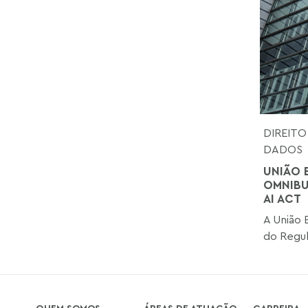
DIREITO
DADOS
UNIÃO 
OMNIBU
AI ACT
A União 
do Regul
QUEM SOMOS
ÁREAS DE ATUAÇÃO
CARREIRA