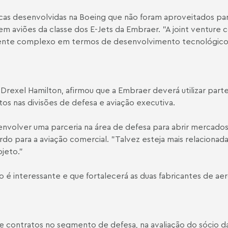
cas desenvolvidas na Boeing que não foram aproveitados pa
m aviões da classe dos E-Jets da Embraer. "A joint venture
ente complexo em termos de desenvolvimento tecnológico"
ora Drexel Hamilton, afirmou que a Embraer deverá utilizar par
s nas divisões de defesa e aviação executiva.
envolver uma parceria na área de defesa para abrir mercados
do para a aviação comercial. "Talvez esteja mais relaciona
ojeto."
o é interessante e que fortalecerá as duas fabricantes de ae
 contratos no segmento de defesa, na avaliação do sócio da