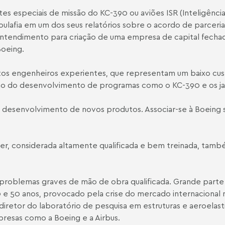
ntes especiais de missão do KC-390 ou aviões ISR (Inteligênci
ulafia em um dos seus relatórios sobre o acordo de parceria
endimento para criação de uma empresa de capital fechado,
Boeing.
os engenheiros experientes, que representam um baixo custo
ação do desenvolvimento de programas como o KC-390 e os j
 desenvolvimento de novos produtos. Associar-se à Boeing s
, considerada altamente qualificada e bem treinada, també
je problemas graves de mão de obra qualificada. Grande part
 40 e 50 anos, provocado pela crise do mercado internacional 
 diretor do laboratório de pesquisa em estruturas e aeroelast
resas como a Boeing e a Airbus.