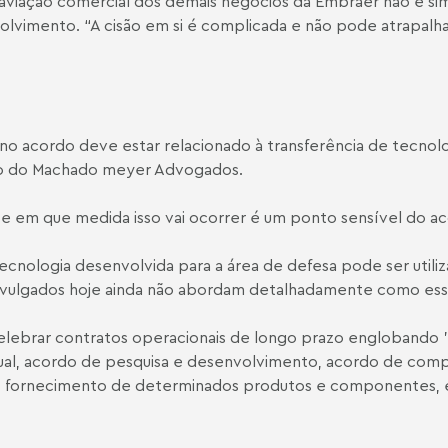
a aviação comercial dos demais negócios da Embraer não é si
volvimento. “A cisão em si é complicada e não pode atrapalha
o acordo deve estar relacionado à transferência de tecnol
ócio do Machado meyer Advogados.
 e em que medida isso vai ocorrer é um ponto sensível do ac
tecnologia desenvolvida para a área de defesa pode ser uti
lgados hoje ainda não abordam detalhadamente como essa 
ebrar contratos operacionais de longo prazo englobando "
tual, acordo de pesquisa e desenvolvimento, acordo de com
o fornecimento de determinados produtos e componentes, e