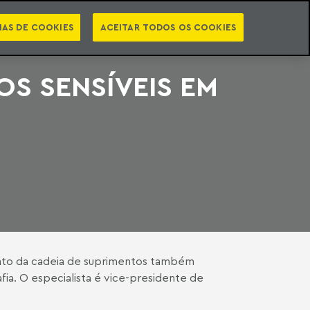
PT
EN
STS
NEWSLETTER
VIDEOCASTS
CATEGORIAS
IAS DE COOKIES
ACEITAR TODOS OS COOKIES
OS SENSÍVEIS EM
ento da cadeia de suprimentos também
fia. O especialista é vice-presidente de