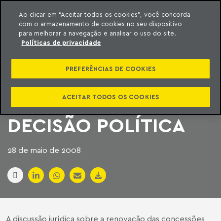
Ao clicar em “Aceitar todos os cookies”, você concorda
com o armazenamento de cookies no seu dispositivo
ara o conteúdo
Machado Meyer
para melhorar a navegação e analisar o uso do site.
Políticas de privacidade
COM IMPASSE
PREFERÊNCIAS DE COOKIES
JURÍDICO, VENDA DA
CESP DEPENDE DE
ACEITAR TODOS OS COOKIES
DECISÃO POLÍTICA
28 de maio de 2008
A discussão jurídica sobre a renovação das concessões