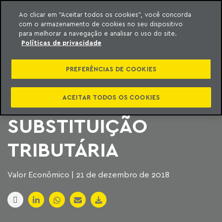
Ao clicar em “Aceitar todos os cookies”, você concorda
com o armazenamento de cookies no seu dispositivo
ara o conteúdo
Machado Meyer
para melhorar a navegação e analisar o uso do site.
Políticas de privacidade
CONFAZ REVOGA
PREFERÊNCIAS DE COOKIES
PONTOS POLÊMICOS
DE CONVÊNIO SOBRE
ACEITAR TODOS OS COOKIES
SUBSTITUIÇÃO
TRIBUTÁRIA
Valor Econômico | 21 de dezembro de 2018