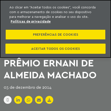
Ao clicar em “Aceitar todos os cookies”, você concorda
com o armazenamento de cookies no seu dispositivo
ara o conteúdo
Machado Meyer
para melhorar a navegação e analisar o uso do site.
Políticas de privacidade
CONTAGEM
PREFERÊNCIAS DE COOKIES
REGRESSIVA PARA A
TERCEIRA EDIÇÃO DO
ACEITAR TODOS OS COOKIES
PRÊMIO ERNANI DE
ALMEIDA MACHADO
03 de dezembro de 2014