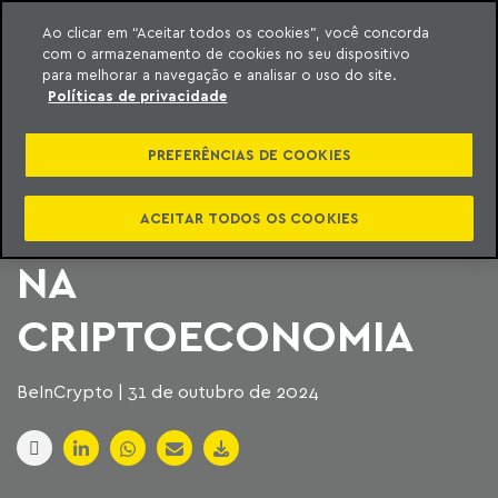
Ao clicar em “Aceitar todos os cookies”, você concorda
com o armazenamento de cookies no seu dispositivo
ara o conteúdo
Machado Meyer
para melhorar a navegação e analisar o uso do site.
Políticas de privacidade
CRIPTORAMA 2024
PREFERÊNCIAS DE COOKIES
DISCUTE INOVAÇÕES
E O PAPEL DO BRASIL
ACEITAR TODOS OS COOKIES
NA
CRIPTOECONOMIA
BeInCrypto | 31 de outubro de 2024