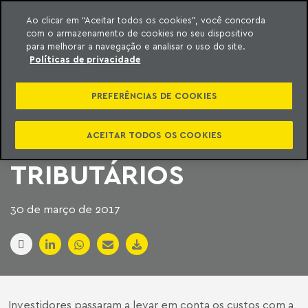
Ao clicar em “Aceitar todos os cookies”, você concorda
com o armazenamento de cookies no seu dispositivo
ara o conteúdo
Machado Meyer
para melhorar a navegação e analisar o uso do site.
Políticas de privacidade
CUSTO COM JUSTIÇA
PREFERÊNCIAS DE COOKIES
DO TRABALHO VIRA
PARTE DE CÁLCULOS
ACEITAR TODOS OS COOKIES
TRIBUTÁRIOS
30 de março de 2017
Investidores passaram a levar em conta os custos com a