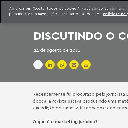
INTELIGÊNCIA JURÍDICA
Ao clicar em “Aceitar todos os cookies”, você concorda com o ar
CONTEÚDO EXCLUSIVO MACHADO MEYER ADVOGADOS
para melhorar a navegação e analisar o uso do site.
Políticas de 
ar para o conteúdo
Machado Meyer
DISCUTINDO O 
24 de agosto de 2011
Recentemente fui procurado pela jornalista Li
época, a revista estava produzindo uma matéri
sua edição de junho. A íntegra desta entrevist
O que é o marketing jurídico?