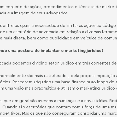
um conjunto de ações, procedimentos e técnicas de marketin
acia e a imagem de seus advogados.
dentre os quais, a necessidade de limitar as ações ao códig
de um escritório de advocacia em relação a diversas ferra
de mala direta, bem como publicidade em veículos de comun
ndo uma postura de implantar o marketing jurídico?
ocacia podemos dividir o setor jurídico em três correntes 
 normalmente são mais estruturados, pela própria imposição a
gócios. Por terem adquirido uma base financeira ao longo do
êm uma visão mais pragmática e utilizam o marketing jurídic
, que em geral são avessos a mudanças e a novas idéias. Re
ico. Quando são escritórios que contam com a força de uma m
petitivos. Mas os que não conseguiram consolidar uma marc