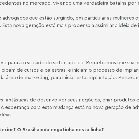
cedentes no mercado, vivendo uma verdadeira batalha por e
 advogados que estão surgindo, em particular as mulheres qu
sta nova geração está mais propensa a assimilar a idéia de 
o para a realidade do setor jurídico. Percebemos que sua i
ipam de cursos e palestras, e iniciam o processo de implant
s da área de marketing) para iniciar esta implantação. Perc
s fantásticas de desenvolver seus negócios, criar produtos 
 A esperança para esta mudança está na nova geração de 
déias.
erior? O Brasil ainda engatinha nesta linha?