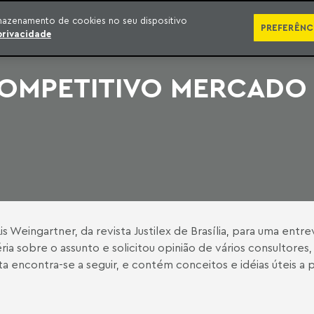
SÉRIES
PUBLICAÇÕES
IMPRENSA
EBOOKS
PODCA
mazenamento de cookies no seu dispositivo
PREFERÊNC
privacidade
COMPETITIVO MERCADO
s Weingartner, da revista Justilex de Brasília, para uma entre
a sobre o assunto e solicitou opinião de vários consultores,
a encontra-se a seguir, e contém conceitos e idéias úteis a pr