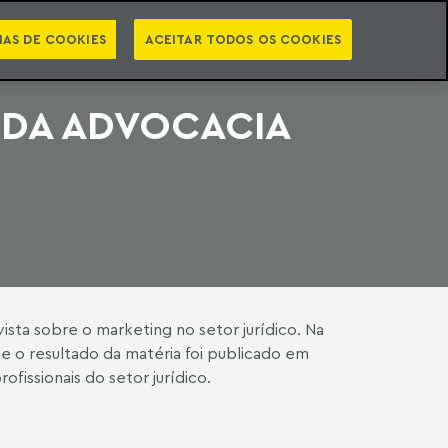
PT
EN
STS
NEWSLETTER
VIDEOCASTS
CATEGORIAS
IAS DE COOKIES
ACEITAR TODOS OS COOKIES
 DA ADVOCACIA
vista sobre o marketing no setor jurídico. Na
 e o resultado da matéria foi publicado em
ofissionais do setor jurídico.