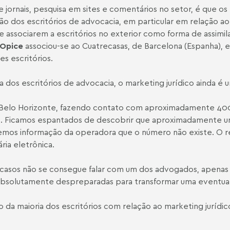
 jornais, pesquisa em sites e comentários no setor, é que os 
 dos escritórios de advocacia, em particular em relação ao 
e associarem a escritórios no exterior como forma de assimil
 Opice
associou-se ao Cuatrecasas, de Barcelona (Espanha), 
s escritórios.
 dos escritórios de advocacia, o marketing jurídico ainda é u
elo Horizonte, fazendo contato com aproximadamente 400 e
o. Ficamos espantados de descobrir que aproximadamente 
emos informação da operadora que o número não existe. O 
ria eletrônica.
casos não se consegue falar com um dos advogados, apenas c
absolutamente despreparadas para transformar uma eventual
a maioria dos escritórios com relação ao marketing jurídico