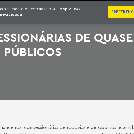
SÉRIES
PUBLICAÇÕES
IMPRENSA
EBOOKS
PODCA
mazenamento de cookies no seu dispositivo
PREFERÊNC
privacidade
ESSIONÁRIAS DE QUASE 
 PÚBLICOS
anceiros, concessionárias de rodovias e aeroportos acumul