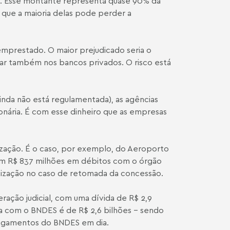
. Esse montante representa quase 90% da
 que a maioria delas pode perder a
 emprestado. O maior prejudicado seria o
gar também nos bancos privados. O risco está
inda não está regulamentada), as agências
ionária. É com esse dinheiro que as empresas
ização. É o caso, por exemplo, do Aeroporto
tem R$ 837 milhões em débitos com o órgão
enização no caso de retomada da concessão.
ação judicial, com uma dívida de R$ 2,9
ria com o BNDES é de R$ 2,6 bilhões – sendo
pagamentos do BNDES em dia.