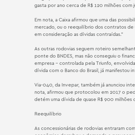
gasta por ano cerca de R$ 120 milhões com 
Em nota, a Caixa afirmou que uma das possibi
mercado, ou o reequilíbrio dos contratos de
em consideração as dívidas contraídas.”
As outras rodovias seguem roteiro semelha
ponte do BNDES, mas não conseguiu o financi
empresa – controlada pela Triunfo, envolvid
dívida com o Banco do Brasil, já manifestou i
Via-040, da Invepar, também já anunciou inte
nota, afirmou que protocolou em 2017 o ped
detém uma dívida de quase R$ 900 milhões
Reequilíbrio
As concessionárias de rodovias entraram com