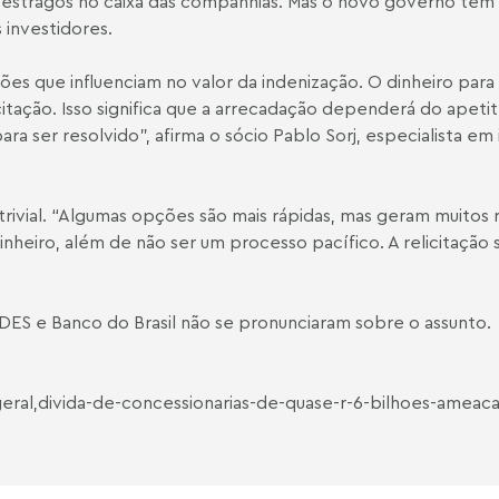
stragos no caixa das companhias. Mas o novo governo tem 
 investidores.
tões que influenciam no valor da indenização. O dinheiro pa
licitação. Isso significa que a arrecadação dependerá do apet
ara ser resolvido”, afirma o sócio Pablo Sorj, especialista em
trivial. “Algumas opções são mais rápidas, mas geram muitos 
iro, além de não ser um processo pacífico. A relicitação se
BNDES e Banco do Brasil não se pronunciaram sobre o assunto.
geral,divida-de-concessionarias-de-quase-r-6-bilhoes-amea