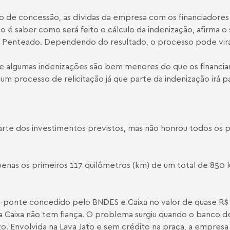
o de concessão, as dívidas da empresa com os financiadores
o é saber como será feito o cálculo da indenização, afirma o 
 Penteado
. Dependendo do resultado, o processo pode virar 
 de algumas indenizações são bem menores do que os financi
m processo de relicitação já que parte da indenização irá p
arte dos investimentos previstos, mas não honrou todos os 
enas os primeiros 117 quilômetros (km) de um total de 850 
o-ponte concedido pelo BNDES e Caixa no valor de quase R$ 
da Caixa não tem fiança. O problema surgiu quando o banco 
to. Envolvida na Lava Jato e sem crédito na praça, a empres