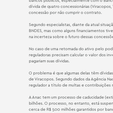
bancos públicos, especialmente com o Banc
dívida de quatro concessionárias (Viracopos
concessão por não cumprir o contrato.
Segundo especialistas, diante da atual situa
BNDES, mas como alguns financiamentos tiver
na incerteza sobre o futuro dessas concessõ
No caso de uma retomada do ativo pelo poder 
reguladoras precisam calcular o valor dos in
pagariam suas dívidas.
O problema é que algumas delas têm dívidas
de Viracopos. Segundo dados da Agência Naci
regulador a título de multas e contribuiçõe
A Anac tem um processo de caducidade (extin
bilhões. O processo, no entanto, está suspen
cerca de R$ 500 milhões garantidos por ban