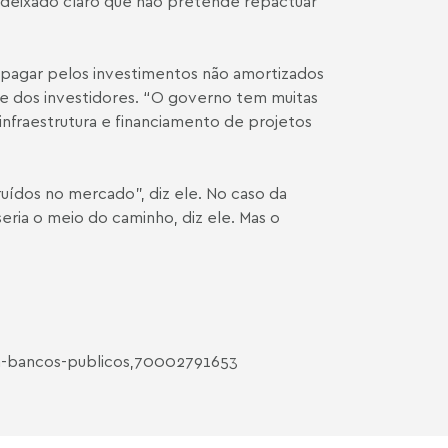
deixado claro que não pretende repactuar
ra pagar pelos investimentos não amortizados
ite dos investidores. “O governo tem muitas
 infraestrutura e financiamento de projetos
ruídos no mercado”, diz ele. No caso da
ria o meio do caminho, diz ele. Mas o
ca-bancos-publicos,70002791653