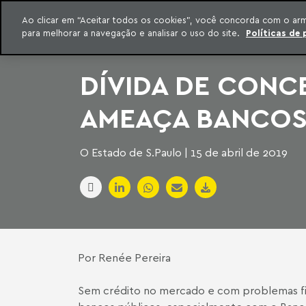
INTELIGÊNCIA JURÍDICA
Ao clicar em “Aceitar todos os cookies”, você concorda com o ar
CONTEÚDO EXCLUSIVO MACHADO MEYER ADVOGADOS
para melhorar a navegação e analisar o uso do site.
Políticas de 
ar para o conteúdo
Machado Meyer
DÍVIDA DE CONC
AMEAÇA BANCOS
O Estado de S.Paulo | 15 de abril de 2019
Por Renée Pereira
Sem crédito no mercado e com problemas fin