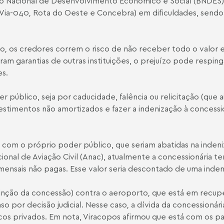
o Nacional de Desenvolvimento Econômico e Social (BNDES)
, Via-040, Rota do Oeste e Concebra) em dificuldades, sendo
ção, os credores correm o risco de não receber todo o valor
am garantias de outras instituições, o prejuízo pode respin
es.
público, seja por caducidade, falência ou relicitação (que a
vestimentos não amortizados e fazer a indenização à concess
 com o próprio poder público, que seriam abatidas na inden
onal de Aviação Civil (Anac), atualmente a concessionária 
s mensais não pagas. Esse valor seria descontado de uma ind
ção da concessão) contra o aeroporto, que está em recuper
so por decisão judicial. Nesse caso, a dívida da concessioná
cos privados. Em nota, Viracopos afirmou que está com os 