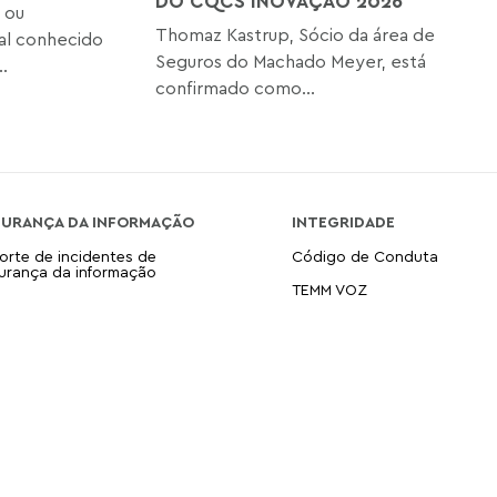
DO CQCS INOVAÇÃO 2026
 ou
Thomaz Kastrup, Sócio da área de
nal conhecido
Seguros do Machado Meyer, está
.
confirmado como...
GURANÇA DA INFORMAÇÃO
INTEGRIDADE
orte de incidentes de
Código de Conduta
urança da informação
TEMM VOZ