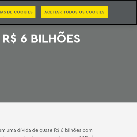
PT
EN
STS
NEWSLETTER
VIDEOCASTS
CATEGORIAS
IAS DE COOKIES
ACEITAR TODOS OS COOKIES
R$ 6 BILHÕES
am uma dívida de quase R$ 6 bilhões com