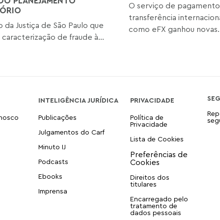
DO PLANEJAMENTO
O serviço de pagamento
ÓRIO
transferência internacio
o da Justiça de São Paulo que
como eFX ganhou novas..
 caracterização de fraude à...
SE
INTELIGÊNCIA JURÍDICA
PRIVACIDADE
Rep
onosco
Publicações
Política de
seg
Privacidade
Julgamentos do Carf
Lista de Cookies
Minuto IJ
Podcasts
Ebooks
Direitos dos
titulares
Imprensa
Encarregado pelo
tratamento de
dados pessoais