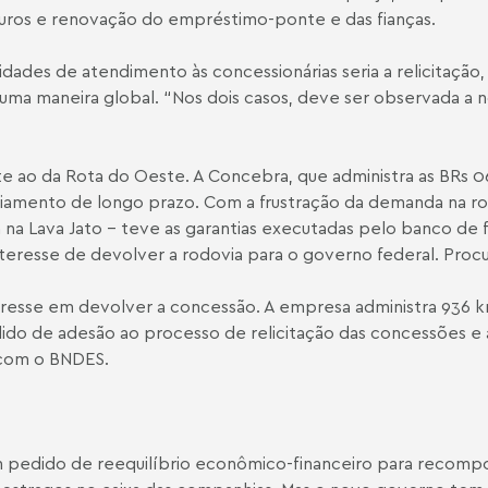
juros e renovação do empréstimo-ponte e das fianças.
lidades de atendimento às concessionárias seria a relicitaçã
 uma maneira global. “Nos dois casos, deve ser observada a 
nte ao da Rota do Oeste. A Concebra, que administra as BR
amento de longo prazo. Com a frustração da demanda na rodo
a na Lava Jato - teve as garantias executadas pelo banco d
nteresse de devolver a rodovia para o governo federal. Procur
resse em devolver a concessão. A empresa administra 936 km 
ido de adesão ao processo de relicitação das concessões e 
 com o BNDES.
 pedido de reequilíbrio econômico-financeiro para recompo