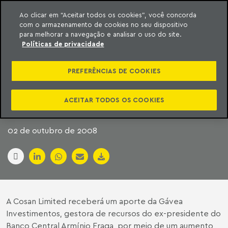
Ao clicar em “Aceitar todos os cookies”, você concorda
com o armazenamento de cookies no seu dispositivo
ara o conteúdo
Machado Meyer
para melhorar a navegação e analisar o uso do site.
Políticas de privacidade
EMPRESAS BUSCAM
PREFERÊNCIAS DE COOKIES
DINHEIRO COM
NOVOS SÓCIOS
ACEITAR TODOS OS COOKIES
02 de outubro de 2008
A Cosan Limited receberá um aporte da Gávea
Investimentos, gestora de recursos do ex-presidente do
Banco Central Armínio Fraga, por meio de um aumento