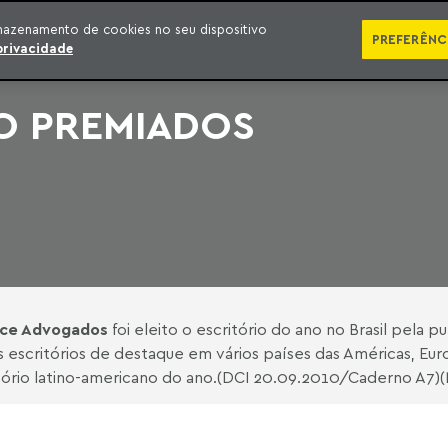
SÉRIES
PUBLICAÇÕES
IMPRENSA
EBOOKS
PODCA
mazenamento de cookies no seu dispositivo
PREFERÊNC
privacidade
O PREMIADOS
ice Advogados
foi eleito o escritório do ano no Brasil pela 
escritórios de destaque em vários países das Américas, Euro
tório latino-americano do ano.(DCI 20.09.2010/Caderno A7)(N