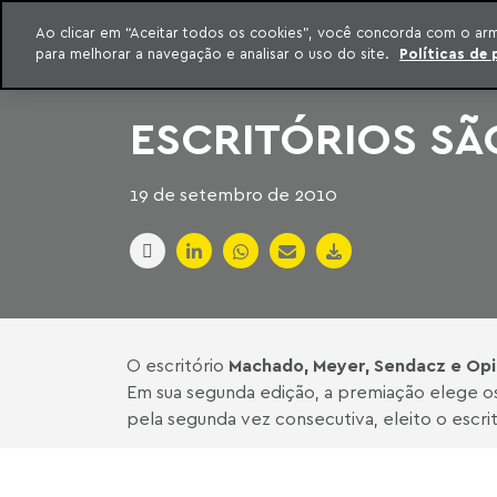
INTELIGÊNCIA JURÍDICA
Ao clicar em “Aceitar todos os cookies”, você concorda com o ar
CONTEÚDO EXCLUSIVO MACHADO MEYER ADVOGADOS
para melhorar a navegação e analisar o uso do site.
Políticas de 
ar para o conteúdo
Machado Meyer
ESCRITÓRIOS SÃ
19 de setembro de 2010
O escritório
Machado, Meyer, Sendacz e Op
Em sua segunda edição, a premiação elege os 
pela segunda vez consecutiva, eleito o escri