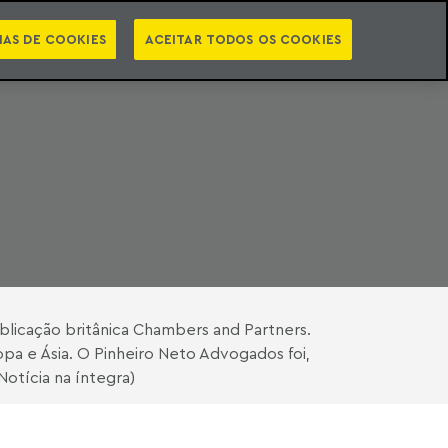
PT
EN
STS
NEWSLETTER
VIDEOCASTS
CATEGORIAS
IAS DE COOKIES
ACEITAR TODOS OS COOKIES
publicação britânica Chambers and Partners.
pa e Ásia. O Pinheiro Neto Advogados foi,
otícia na íntegra)