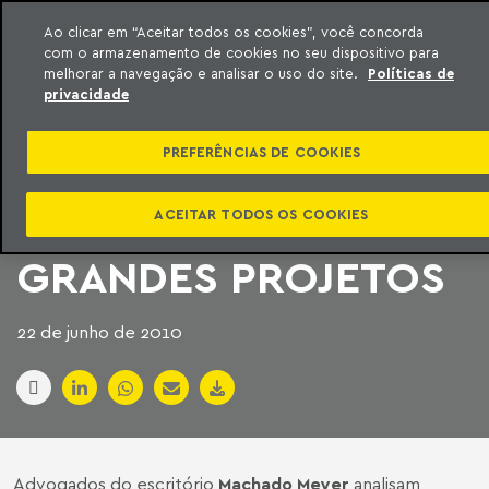
Ao clicar em “Aceitar todos os cookies”, você concorda
com o armazenamento de cookies no seu dispositivo para
ara o conteúdo
Machado Meyer
melhorar a navegação e analisar o uso do site.
Políticas de
privacidade
ESTRUTURA
PREFERÊNCIAS DE COOKIES
COMERCIAL
ADEQUADA VIABILIZA
ACEITAR TODOS OS COOKIES
GRANDES PROJETOS
22 de junho de 2010
Advogados do escritório
Machado Meyer
analisam