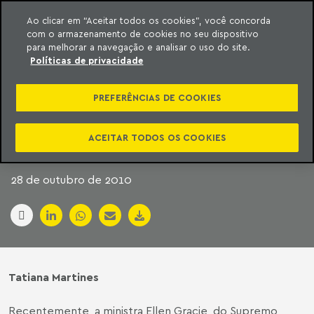
Ao clicar em “Aceitar todos os cookies”, você concorda
com o armazenamento de cookies no seu dispositivo
ara o conteúdo
Machado Meyer
para melhorar a navegação e analisar o uso do site.
Políticas de privacidade
EXIGÊNCIA DO ICMS
PREFERÊNCIAS DE COOKIES
DEVIDO A OUTRO
ESTADO
ACEITAR TODOS OS COOKIES
28 de outubro de 2010
Tatiana Martines
Recentemente, a ministra Ellen Gracie, do Supremo