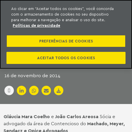
Ao clicar em “Aceitar todos os cookies”, você concorda
com o armazenamento de cookies no seu dispositivo
ara o conteúdo
Machado Meyer
para melhorar a navegação e analisar o uso do site.
Políticas de privacidade
FATO CONSUMADO
PREFERÊNCIAS DE COOKIES
NO DIREITO
EMPRESARIAL (2)
ACEITAR TODOS OS COOKIES
16 de novembro de 2014
Gláucia Mara Coelho
e
João Carlos Areosa
Sócia e
advogado da área de Contencioso do
Machado, Meyer,
Sendacz e Opice Advogados