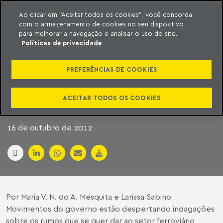
Ao clicar em “Aceitar todos os cookies”, você concorda
com o armazenamento de cookies no seu dispositivo
ara o conteúdo
Machado Meyer
para melhorar a navegação e analisar o uso do site.
Políticas de privacidade
FERROVIAS: QUAL É O
PREFERÊNCIAS DE COOKIES
RUMO PARA O SETOR
NO BRASIL? (2)
ACEITAR TODOS OS COOKIES
16 de outubro de 2012
Por Maria V. N. do A. Mesquita e Larissa Sabino
Movimentos do governo estão despertando indagações
sobre os rumos que se quer dar ao setor ferroviário