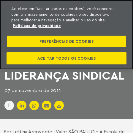
Ao clicar em “Aceitar todos os cookies”, você concorda
com o armazenamento de cookies no seu dispositivo
ara o conteúdo
Machado Meyer
para melhorar a navegação e analisar o uso do site.
Políticas de privacidade
FGV OFERECE PÓS-
PREFERÊNCIAS DE COOKIES
GRADUAÇÃO EM
DIREITO SOBRE
ACEITAR TODOS OS COOKIES
LIDERANÇA SINDICAL
07 de novembro de 2011
Por Letícia Arcoverde | Valor SÃO PAULO - A Escola de