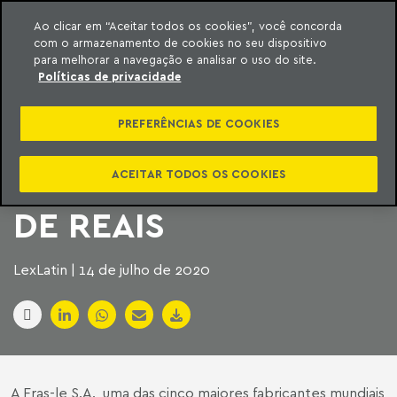
Ao clicar em “Aceitar todos os cookies”, você concorda
com o armazenamento de cookies no seu dispositivo
ara o conteúdo
Machado Meyer
para melhorar a navegação e analisar o uso do site.
Políticas de privacidade
FRAS-LE EMITE
PREFERÊNCIAS DE COOKIES
DEBÊNTURES E
CAPTA 210 MILHÕES
ACEITAR TODOS OS COOKIES
DE REAIS
LexLatin | 14 de julho de 2020
A Fras-le S.A., uma das cinco maiores fabricantes mundiais